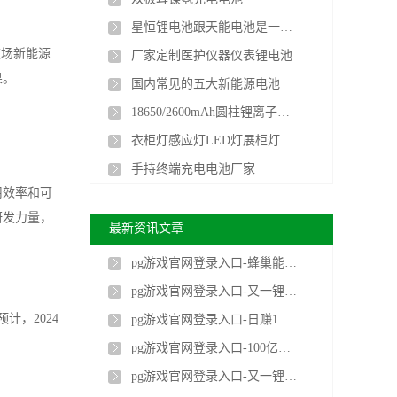
星恒锂电池跟天能电池是一家的吗
这场新能源
厂家定制医护仪器仪表锂电池
果。
国内常见的五大新能源电池
18650/2600mAh圆柱锂离子电池
衣柜灯感应灯LED灯展柜灯聚合物长条锂电池厂家
手持终端充电电池厂家
用效率和可
研发力量，
最新资讯文章
pg游戏官网登录入口-蜂巢能源，迷途知返？
pg游戏官网登录入口-又一锂电巨头即将易主！
，2024
pg游戏官网登录入口-日赚1.5亿元，四年蝉联香港首富！曾毓群为何忧心忡忡
pg游戏官网登录入口-100亿！新碳酸锂巨头正式成立
pg游戏官网登录入口-又一锂电企业IPO成功过会！