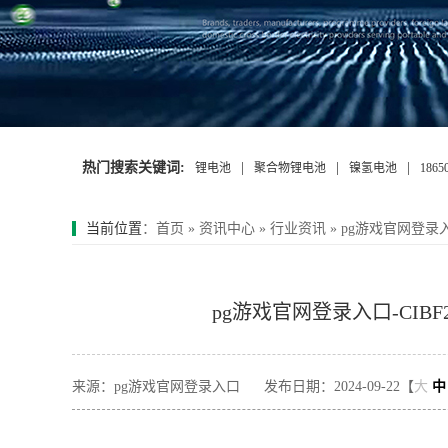
热门搜索关键词:
|
|
|
锂电池
聚合物锂电池
镍氢电池
186
当前位置
：
首页
»
资讯中心
»
行业资讯
»
pg游戏官网登录入口
pg游戏官网登录入口-CIBF
来源：pg游戏官网登录入口
发布日期：2024-09-22【
大
中