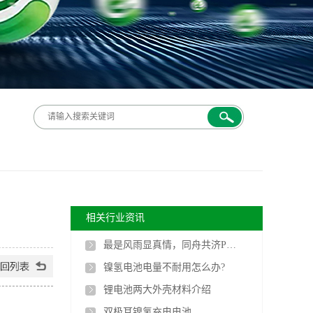
相关行业资讯
最是风雨显真情，同舟共济PG电子人
镍氢电池电量不耐用怎么办?
锂电池两大外壳材料介绍
双极耳镍氢充电电池