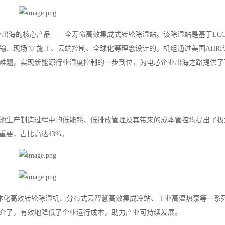
业出海的核心产品——全寿命高效集成式转轮除湿站。该除湿站是基于LC
、现场“0”施工、云端控制、全球化等理念设计的，机组通过美国AHRI
难题，实现新能源行业湿度控制的一步到位，为电芯企业出海之路提供了
池生产制造过程中的低能耗、低排放管理及其带来的成本管控均提出了极
重要，占比高达43%。
示了一体化高效转轮除湿机、分布式云智慧高效集成冷站、工业高温热泵等一系
介了，有效地降低了企业运行成本，助力产业可持续发展。