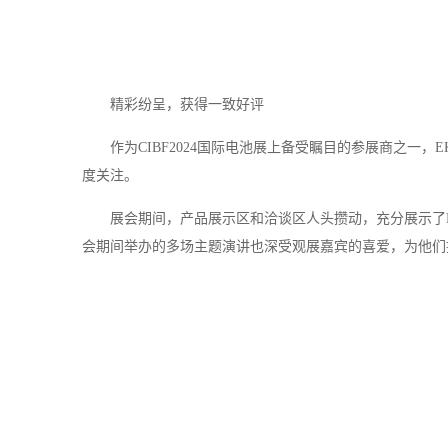
精彩纷呈，获得一致好评
作为CIBF2024国际电池展上备受瞩目的参展商之
度关注。
展会期间，产品展示区和洽谈区人头攒动，充分展示了
会期间举办的多场主题演讲也深受观展嘉宾的喜爱，为他们