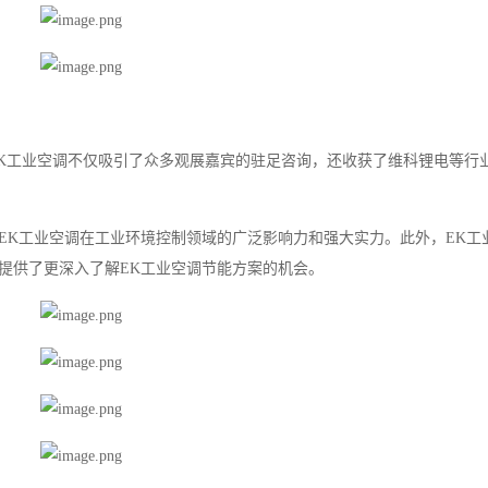
一，EK工业空调不仅吸引了众多观展嘉宾的驻足咨询，还收获了维科锂电等行
EK工业空调在工业环境控制领域的广泛影响力和强大实力。此外，EK工
提供了更深入了解EK工业空调节能方案的机会。