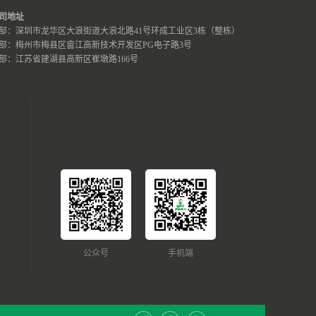
司地址
部：深圳市龙华区大浪街道大浪北路41号环成工业区3栋（整栋）
部：梅州市梅县区畲江高新技术开发区PG电子路3号
部：江苏省建湖县高新区崔墩路166号
公众号
手机端