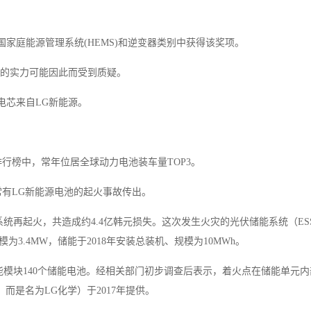
国家庭能源管理系统(HEMS)和逆变器类别中获得该奖项。
/DC的实力可能因此而受到质疑。
电芯来自LG新能源。
行榜中，常年位居全球动力电池装车量TOP3。
常有LG新能源电池的起火事故传出。
统再起火，共造成约4.4亿韩元损失。这次发生火灾的光伏储能系统（ES
.4MW，储能于2018年安装总装机、规模为10MWh。
能模块140个储能电池。经相关部门初步调查后表示，着火点在储能单元
而是名为LG化学）于2017年提供。