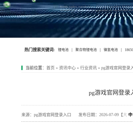
热门搜索关键词:
|
|
|
锂电池
聚合物锂电池
镍氢电池
186
当前位置
：
首页
»
资讯中心
»
行业资讯
»
pg游戏官网登录
pg游戏官网登录
来源：pg游戏官网登录入口
发布日期：2026-07-09【
大
中