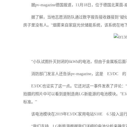
据pv-magazine德国报道，11月18日，位于德国北莱
据了解，当地志愿消防队通过数字报告接收器接到“疑
房子里没有人。“烟雾来自家庭光伏储能系统，该系统在地
“小队试图扑灭封闭的6kWh的电池，但由于金属板后
消防部门发言人还告诉pv-magazine，这是 E3/DC
E3/DC也证实了这一点。它还对这一事件发表了评论：
拍摄的照片中可以看到是制造商LG新能源的电池模块。”E
标准。”
该电池模块在2019年E3/DC家用电站S10E 6.5
“我们支持 LG新能源根据我们详细的电池分析来确定