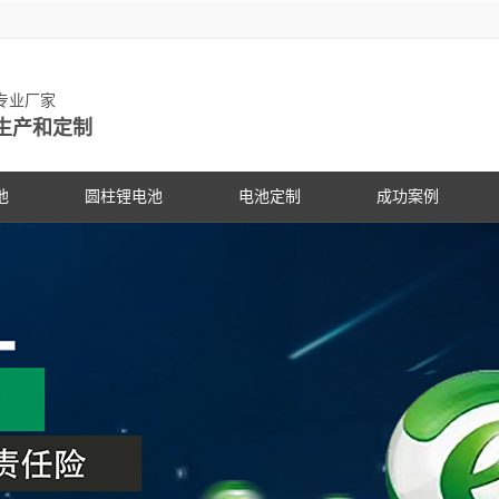
池专业厂家
生产和定制
池
圆柱锂电池
电池定制
成功案例
物锂电池
动力锂电池
手持设备
客户见证
电动车
研发中
PG电
社会公
锂电池
数码锂电池
数码电子
PG电子动态
专家团
PG电
展会信
锂电池
储能锂电池
医疗设备
行业资讯
科研专
PG电
合作伙
国家标准主导
PG游戏官网是镍氢电池国家标准主导
PG游戏官网是镍氢电池国家标准
18650锂电池
蓝牙音响
常见问答
电池定
企业文
锂电池行业国
修订单位，并参与多项锂电池行业国
修订单位，并参与多项锂电池行
储能灯具
技术支持
品质管
联系P
家标准的制定
家标准的制定