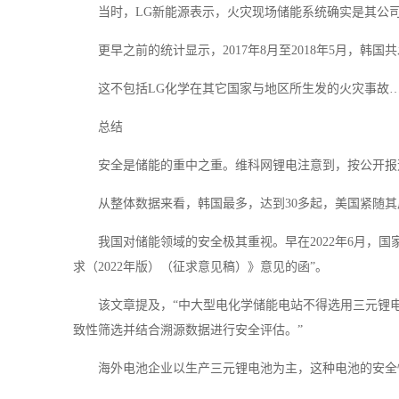
当时，LG新能源表示，火灾现场储能系统确实是其公
更早之前的统计显示，2017年8月至2018年5月，韩
这不包括LG化学在其它国家与地区所生发的火灾事故
总结
安全是储能的重中之重。维科网锂电注意到，按公开报道的
从整体数据来看，韩国最多，达到30多起，美国紧随其
我国对储能领域的安全极其重视。早在2022年6月，
求（2022年版）（征求意见稿）》意见的函”。
该文章提及，“中大型电化学储能电站不得选用三元锂
致性筛选并结合溯源数据进行安全评估。”
海外电池企业以生产三元锂电池为主，这种电池的安全