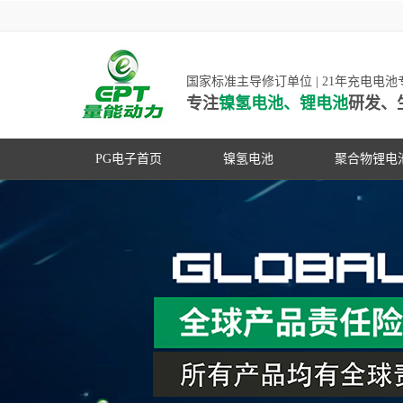
国家标准主导修订单位 | 21年充电电
专注
镍氢电池、锂电池
研发、
PG电子首页
镍氢电池
聚合物锂电
高低温镍氢电池
高低温聚合
高容量镍氢电池
动力聚合物
超低自放电镍氢电池
数码聚合物
PG游戏官网是镍氢电池
动力镍氢电池
修订单位，并参与多项
常规镍氢电池
家标准的制定