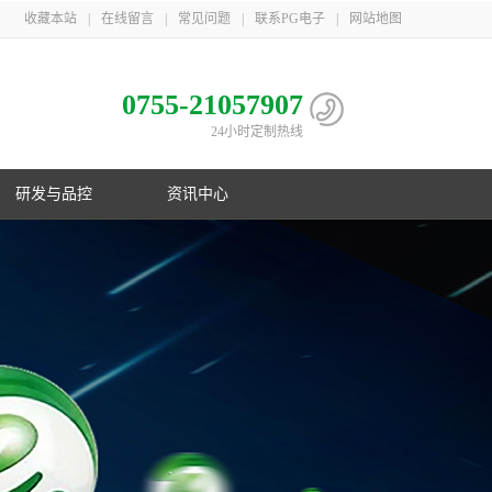
收藏本站
|
在线留言
|
常见问题
|
联系PG电子
|
网站地图
0755-21057907
24小时定制热线
研发与品控
资讯中心
电池
心
子相册
益
队
子荣誉
息
利
子简介
伴
主导
PG电子在行业首创镍氢B型电池；在
PG游戏官网三地一共取得国家专利
PG游戏官网是国家高新技术企业，在
PG游戏官网21年服务上千家客户，遍
制
化
业国
数码锂电池领域采用改性锰酸锂电池
106项，其中发明专利33项，并获得
深圳、梅州、江苏三地自建生产基
布欧美、东南亚以及国内
控
G电子
美国OVNIC专利授权
地，现有员工1000余人