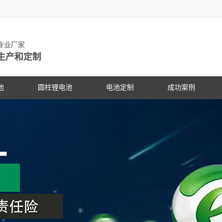
池专业厂家
生产和定制
池
圆柱锂电池
电池定制
成功案例
物锂电池
动力锂电池
手持设备
客户见证
电动车
研发中
PG电
社会公
锂电池
数码锂电池
数码电子
PG电子动态
专家团
PG电
展会信
锂电池
储能锂电池
医疗设备
行业资讯
科研专
PG电
合作伙
国家标准主导
PG游戏官网是镍氢电池国家标准主导
PG游戏官网是镍氢电池国家标准
18650锂电池
蓝牙音响
常见问答
电池定
企业文
锂电池行业国
修订单位，并参与多项锂电池行业国
修订单位，并参与多项锂电池行
储能灯具
技术支持
品质管
联系P
家标准的制定
家标准的制定