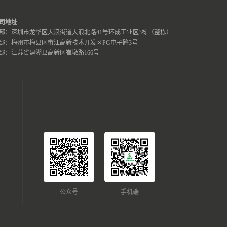
司地址
部：深圳市龙华区大浪街道大浪北路41号环成工业区3栋（整栋）
部：梅州市梅县区畲江高新技术开发区PG电子路3号
部：江苏省建湖县高新区崔墩路166号
公众号
手机端