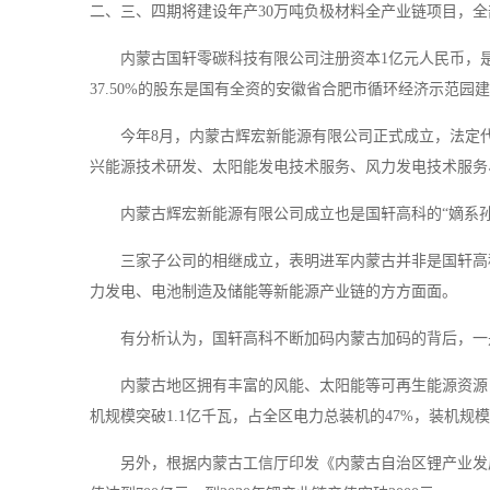
二、三、四期将建设年产30万吨负极材料全产业链项目，全
内蒙古国轩零碳科技有限公司注册资本1亿元人民币，是
37.50%的股东是国有全资的安徽省合肥市循环经济示范园
今年8月，内蒙古辉宏新能源有限公司正式成立，法定代
兴能源技术研发、太阳能发电技术服务、风力发电技术服务
内蒙古辉宏新能源有限公司成立也是国轩高科的“嫡系孙
三家子公司的相继成立，表明进军内蒙古并非是国轩高
力发电、电池制造及储能等新能源产业链的方方面面。
有分析认为，国轩高科不断加码内蒙古加码的背后，一
内蒙古地区拥有丰富的风能、太阳能等可再生能源资源，
机规模突破1.1亿千瓦，占全区电力总装机的47%，装机规
另外，根据内蒙古工信厅印发《内蒙古自治区锂产业发