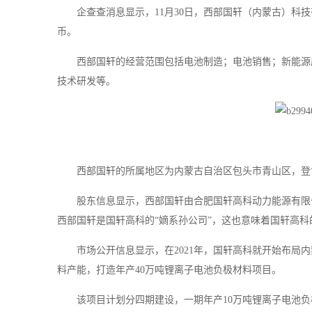
企查查消息显示，11月30日，西部国轩（内蒙古）科
币。
西部国轩的经营范围包括电池制造；电池销售；新能源
技术研发等。
西部国轩的所属地区为内蒙古自治区包头市青山区，登
股东信息显示，西部国轩由合肥国轩高科动力能源有限公司
西部国轩是国轩高科的“嫡系孙公司”，这也意味着国轩高
市场公开信息显示，在2021年，国轩高科就开始布局
料产能，打造年产40万吨锂离子电池负极材料项目。
该项目计划分四期建设，一期年产10万吨锂离子电池