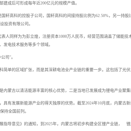
部建成后可形成每年近200亿元的规模产值。
国轩高科的控股子公司，国轩高科的间接持股比例为62.50%，另一持股
建设投资有限公司。
表人同样为为彭立煌，注册资本1000万人民币，经营范围涵盖了储能技
、发电技术服务等多个领域。
公司”。
科简单的区域扩张，而是其深耕电池全产业链的重要一步。这包括了光伏
是内蒙古以清洁能源丰富的核心优势，二是当地已发展成为锂电产业聚集
具有发展新能源产业的得天独厚的优势。截至2024年10月底，内蒙古
模保持全国前列。
展指导意见》的通知，到2025年，内蒙古将初步构建全区锂产业链， 锂