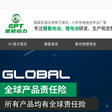
国家标准主导修订单位 | 21年充电电池专业厂家
专注
镍氢电池、锂电池
研发、生产和定
PG电子首页
镍氢电池
聚合物锂电池
高低温镍氢电池
高低温聚合物锂电池
高容量镍氢电池
动力聚合物锂电池
超低自放电镍氢电池
数码聚合物锂电池
PG游戏官网是镍氢电池国家标准主导
动力镍氢电池
修订单位，并参与多项锂电池行业国
常规镍氢电池
家标准的制定