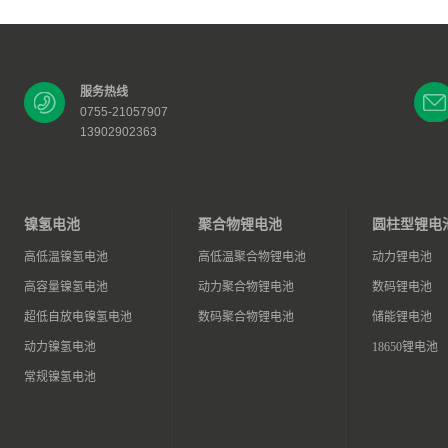
服务热线
0755-21057907
13902902363
镍氢电池
聚合物锂电池
圆柱型锂电
高低温镍氢电池
高低温聚合物锂电池
动力锂电池
高容量镍氢电池
动力聚合物锂电池
数码锂电池
超低自放电镍氢电池
数码聚合物锂电池
储能锂电池
动力镍氢电池
18650锂电池
常规镍氢电池