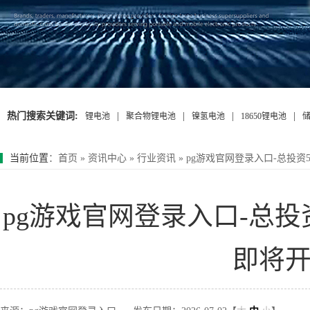
热门搜索关键词:
|
|
|
|
锂电池
聚合物锂电池
镍氢电池
18650锂电池
当前位置
：
首页
»
资讯中心
»
行业资讯
»
pg游戏官网登录入口-总投资
pg游戏官网登录入口-总投
即将