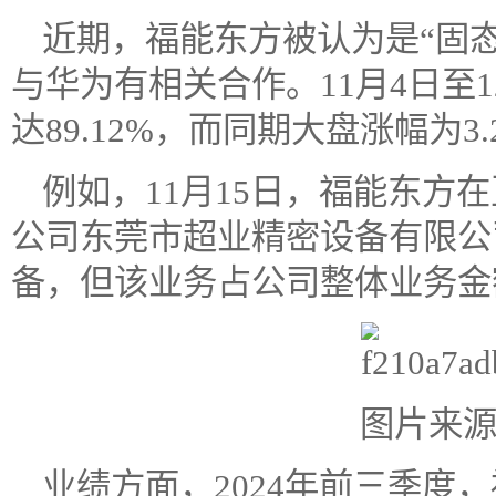
近期，福能东方被认为是“固
与华为有相关合作。11月4日至
达89.12%，而同期大盘涨幅为3.
例如，11月15日，福能东方
公司东莞市超业精密设备有限公
备，但该业务占公司整体业务金
图片来
业绩方面，2024年前三季度，