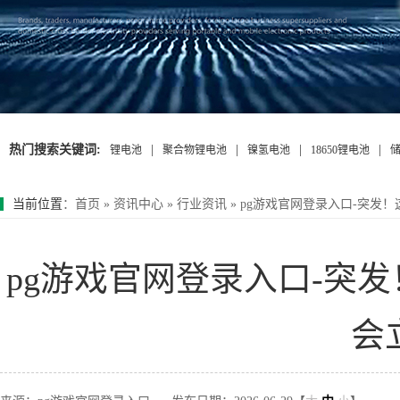
热门搜索关键词:
|
|
|
|
锂电池
聚合物锂电池
镍氢电池
18650锂电池
当前位置
：
首页
»
资讯中心
»
行业资讯
»
pg游戏官网登录入口-突发
pg游戏官网登录入口-突
会