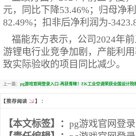
元，同比下降53.46%；归母净利
82.49%；扣非后净利润为-3423
福能东方表示，公司2024年
游锂电行业竞争加剧，产能利用
致实际验收的项目同比减少。
上一篇：
pg游戏官网登录入口-再获青睐！EK工业空调荣获全国设计
【本文标签】：
pg游戏官网登