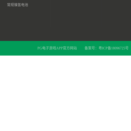
常规镍氢电池
PG电子游戏APP官方网站
备案号：
粤ICP备18096725号