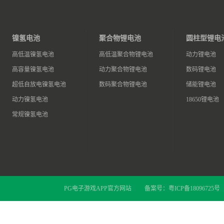
镍氢电池
聚合物锂电池
圆柱型锂电
高低温镍氢电池
高低温聚合物锂电池
动力锂电池
高容量镍氢电池
动力聚合物锂电池
数码锂电池
超低自放电镍氢电池
数码聚合物锂电池
储能锂电池
动力镍氢电池
18650锂电池
常规镍氢电池
PG电子游戏APP官方网站
备案号：
粤ICP备18096725号