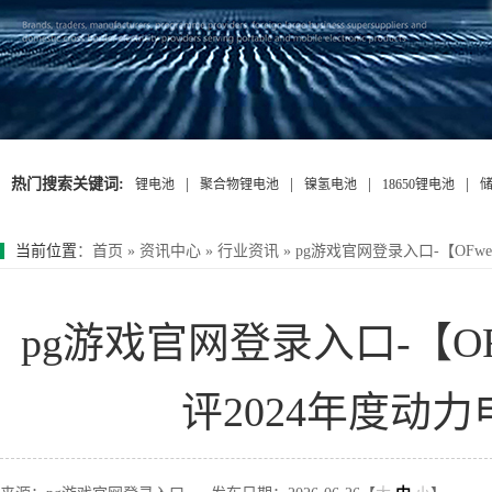
热门搜索关键词:
|
|
|
|
锂电池
聚合物锂电池
镍氢电池
18650锂电池
当前位置
：
首页
»
资讯中心
»
行业资讯
»
pg游戏官网登录入口-【OF
pg游戏官网登录入口-【O
评2024年度动