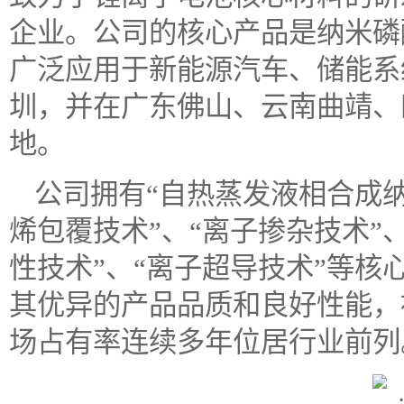
企业。公司的核心产品是纳米磷
广泛应用于新能源汽车、储能系
圳，并在广东佛山、云南曲靖、
地。
公司拥有“自热蒸发液相合成纳
烯包覆技术”、“离子掺杂技术”
性技术”、“离子超导技术”等
其优异的产品品质和良好性能，
场占有率连续多年位居行业前列