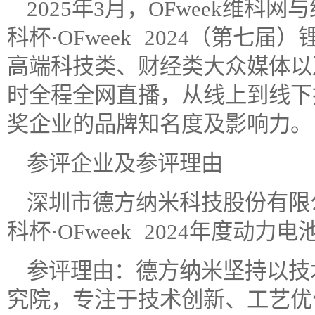
2025年3月，OFweek维
科杯·OFweek 2024（第七
高端科技类、财经类大众媒体以
时全程全网直播，从线上到线下
奖企业的品牌知名度及影响力。
参评企业及参评理由
深圳市德方纳米科技股份有限
科杯·OFweek 2024年度动
参评理由：德方纳米坚持以技
究院，专注于技术创新、工艺优