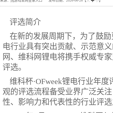
来源：pg游戏官网登录入口
发布日期：2026-06-26【
大
中
小
】
评选简介
在新的发展周期下，为了鼓励
电行业具有突出贡献、示范意义
网、维科网锂电将携手权威专家对
评选。
维科杯·OFweek锂电行业
观的评选流程备受业界广泛关注
性、影响力和代表性的行业评选