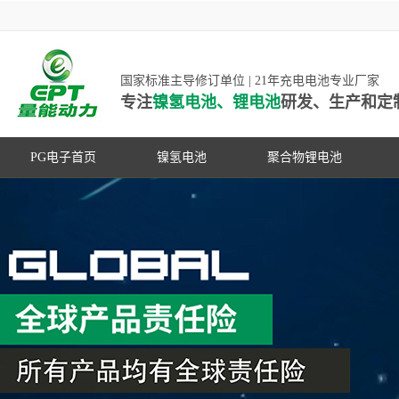
国家标准主导修订单位 | 21年充电电池专业厂家
专注
镍氢电池、锂电池
研发、生产和定
PG电子首页
镍氢电池
聚合物锂电池
高低温镍氢电池
高低温聚合物锂电池
高容量镍氢电池
动力聚合物锂电池
超低自放电镍氢电池
数码聚合物锂电池
PG游戏官网是镍氢电池国家标准主导
动力镍氢电池
修订单位，并参与多项锂电池行业国
常规镍氢电池
家标准的制定