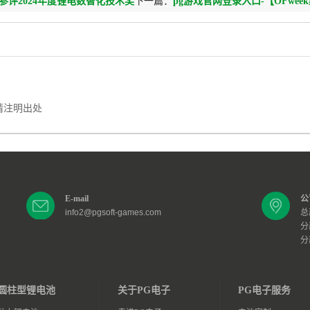
份参评2024年度锂电数智化技术奖
下一篇：
pg游戏官网登录入口-【OFwee
瑞浦兰钧参评2024年度动力电池创新技术
请注明出处
E-mail
公
info2@pgsoft-games.com
总
分
分
圆柱型锂电池
关于PG电子
PG电子服务