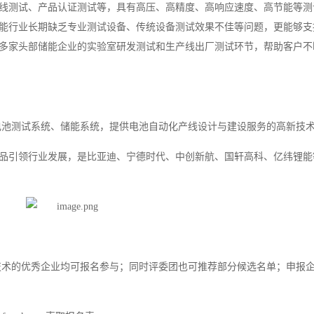
线测试、产品认证测试等，具有高压、高精度、高响应速度、高节能等测
能行业长期缺乏专业测试设备、传统设备测试效果不佳等问题，更能够支
多家头部储能企业的实验室研发测试和生产线出厂测试环节，帮助客户不
售电池测试系统、储能系统，提供电池自动化产线设计与建设服务的高新技
产品引领行业发展，是比亚迪、宁德时代、中创新航、国轩高科、亿纬锂能
技术的优秀企业均可报名参与；同时评委团也可推荐部分候选名单；申报