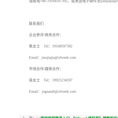
请致电+86-19168597392，或发送电子邮件至jiaojiajia
联系我们
企业参评/商务合作：
焦女士 Tel：19168597392
Email：jiaojiajia@ofweek.com
市场合作/媒体合作：
易女士 Tel：19925234597
Email：yiguandi@ofweek.com