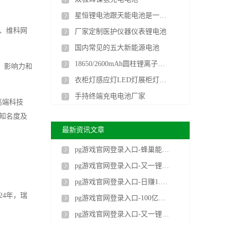
星恒锂电池跟天能电池是一家的吗
、维科网
厂家定制医护仪器仪表锂电池
国内常见的五大新能源电池
18650/2600mAh圆柱锂离子电池
、影响力和
衣柜灯感应灯LED灯展柜灯聚合物长条锂电池厂家
手持终端充电电池厂家
高端科技
知名度及
最新资讯文章
pg游戏官网登录入口-蜂巢能源，迷途知返？
pg游戏官网登录入口-又一锂电巨头即将易主！
pg游戏官网登录入口-日赚1.5亿元，四年蝉联香港首富！曾毓群为何忧心忡忡
24年，瑞
pg游戏官网登录入口-100亿！新碳酸锂巨头正式成立
pg游戏官网登录入口-又一锂电企业IPO成功过会！