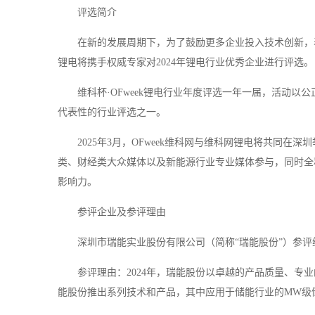
评选简介
在新的发展周期下，为了鼓励更多企业投入技术创新，
锂电将携手权威专家对2024年锂电行业优秀企业进行评选。
维科杯·OFweek锂电行业年度评选一年一届，活动
代表性的行业评选之一。
2025年3月，OFweek维科网与维科网锂电将共同在深
类、财经类大众媒体以及新能源行业专业媒体参与，同时全
影响力。
参评企业及参评理由
深圳市瑞能实业股份有限公司（简称“瑞能股份”）参评维科
参评理由：2024年，瑞能股份以卓越的产品质量、专
能股份推出系列技术和产品，其中应用于储能行业的MW级