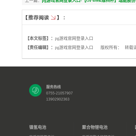
上一篇：
pg游戏官网登录入口-【OFweek维科杯】瑞能股
【本文标签】：
pg游戏官网登录入口
【责任编辑】：
pg游戏官网登录入口
版权所有：
转载
服务热线
0755-21057907
13902902363
镍氢电池
聚合物锂电池