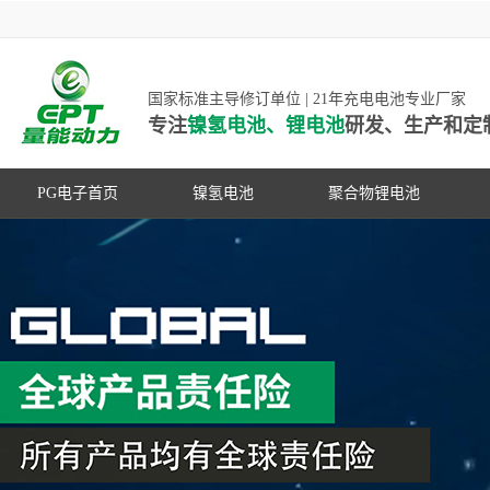
国家标准主导修订单位 | 21年充电电池专业厂家
专注
镍氢电池、锂电池
研发、生产和定
PG电子首页
镍氢电池
聚合物锂电池
高低温镍氢电池
高低温聚合物锂电池
高容量镍氢电池
动力聚合物锂电池
超低自放电镍氢电池
数码聚合物锂电池
PG游戏官网是镍氢电池国家标准主导
动力镍氢电池
修订单位，并参与多项锂电池行业国
常规镍氢电池
家标准的制定