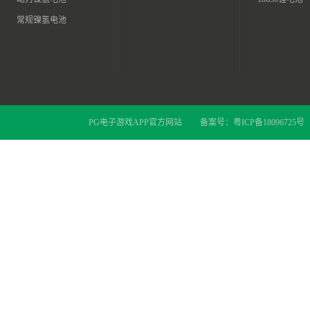
常规镍氢电池
PG电子游戏APP官方网站
备案号：
粤ICP备18096725号