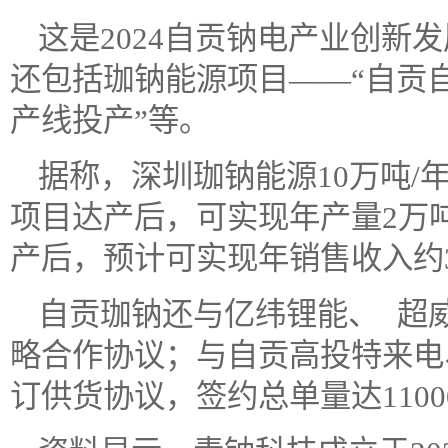
这是2024自贡钠电产业创新
还包括珈钠能源项目——“自贡
产线投产”等。
据称，深圳珈钠能源10万吨/
项目达产后，可实现年产量2万
产后，预计可实现年销售收入约
自贡珈钠还与亿纬锂能、 超
略合作协议；与自贡高投特来电
订供货协议，签约总单量达1100