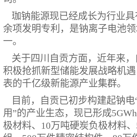
珈钠能源现已经成长为行业具
余项发明专利，是钠离子电池领
一。
关于四川自贡方面，近年来，
积极抢抓新型储能发展战略机遇
表的千亿级新能源产业集群。
目前，自贡已初步构建起钠电
用”的产业生态，现已形成5GW
极材料、10万吨硬炭负极材料、