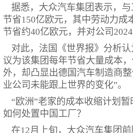
据悉，大众汽车集团表示，与
节省150亿欧元，其中劳动力
节省约40亿欧元，并对公司20
对此，法国《世界报》分析认
议为该集团每年节省大量成本，
外，却凸显出德国汽车制造商整
业公司未能跟上世界的变化”。
“欧洲”老家的成本收缩计划
如何处置中国工厂？
在12月上旬，大众汽车集团