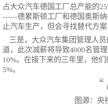
占大众汽车德国工厂总产能的2
——德累斯顿工厂和德国奥斯纳布吕
止汽车生产，但会寻找替代方案
三是，大众汽车集团管理人员
道，此次减薪将导致4000名管理人
10%。在接下来的三年里，他们
5%。
图源：央