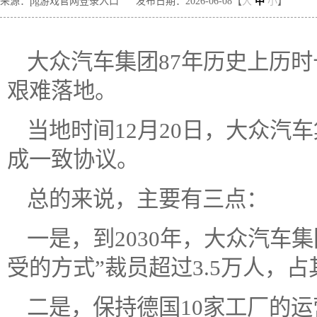
来源：pg游戏官网登录入口
发布日期：2026-06-08【
大
中
小
】
大众汽车集团87年历史上历时
艰难落地。
当地时间12月20日，大众汽
成一致协议。
总的来说，主要有三点：
一是，到2030年，大众汽车
受的方式”裁员超过3.5万人，占
二是，保持德国10家工厂的运