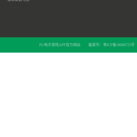
PG电子游戏APP官方网站
备案号：
粤ICP备18096725号