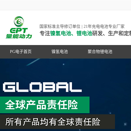
国家标准主导修订单位 | 21年充电电池专业厂家
专注
镍氢电池、锂电池
研发、生产和定
PG电子首页
镍氢电池
聚合物锂电池
高低温镍氢电池
高低温聚合物锂电池
高容量镍氢电池
动力聚合物锂电池
超低自放电镍氢电池
数码聚合物锂电池
PG游戏官网是镍氢电池国家标准主导
动力镍氢电池
修订单位，并参与多项锂电池行业国
常规镍氢电池
家标准的制定