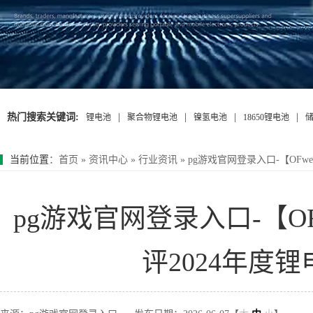
热门搜索关键词:
|
|
|
|
锂电池
聚合物锂电池
镍氢电池
18650锂电池
当前位置
：
首页
»
资讯中心
»
行业资讯
»
pg游戏官网登录入口-【OFw
pg游戏官网登录入口-【O
评2024年度