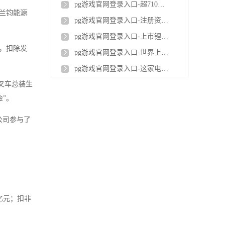
pg游戏官网登录入口-超710亿！传锂电龙头将建海外超级工厂
兰钧能源
pg游戏官网登录入口-注册资本6亿元，“包工头”成立电池公司
pg游戏官网登录入口-上市锂电巨头工厂发生火灾
元，扣除发
pg游戏官网登录入口-世界上最大的锂电池回收厂爆炸：两万多平厂房全烧毁
pg游戏官网登录入口-这家电池企业完成4亿融资
叉车总装生
”。
公司参与了
7亿元；扣非