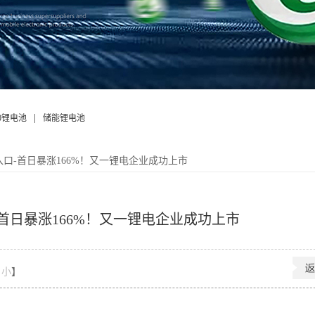
|
50锂电池
储能锂电池
入口-首日暴涨166%！又一锂电企业成功上市
-首日暴涨166%！又一锂电企业成功上市
小
】