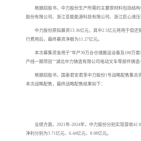
根据招股书，中力股份生产所需的主要原材料包括结构
股份有限公司、浙江亚能能源科技有限公司、浙江匠心液压
中力股份原拟募资13.36亿元，其中2.5亿元将用于偿
行费用后，最终募资净额为11.27亿元。
本次募集资金用于“年产30万台仓储搬运设备及100
产线一期项目”“湖北中力铸造有限公司电动叉车零部件铸造
根据招股书，国泰君安君享中力股份1号战略配售集合
本次战略配售，最终战略配售结果如下：
业绩方面，2021年-2024年，中力股份分别实现营收42.0
净利分别为3.71亿元、6.44亿元、8.08亿元。