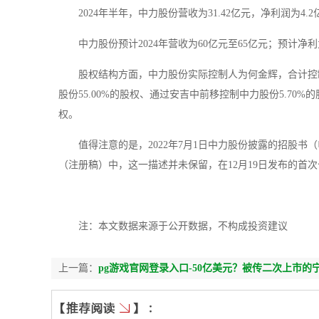
2024年半年，中力股份营收为31.42亿元，净利润为
中力股份预计2024年营收为60亿元至65亿元；预计净利为
股权结构方面，中力股份实际控制人为何金辉，合计控制7
股份55.00%的股权、通过安吉中前移控制中力股份5.70%
权。
值得注意的是，2022年7月1日中力股份披露的招股书（
（注册稿）中，这一描述并未保留，在12月19日发布的首
注：本文数据来源于公开数据，不构成投资建议
上一篇：
pg游戏官网登录入口-50亿美元？被传二次上市的