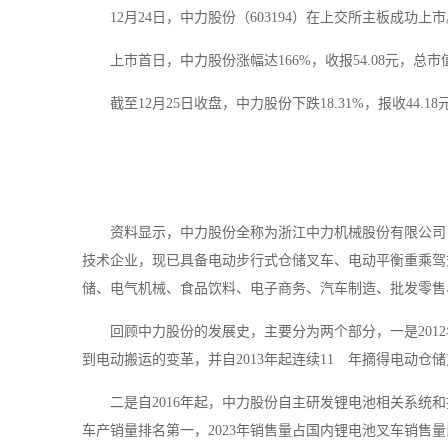
12月24日，中力股份（603194）在上交所主板成功上市
上市首日，中力股份涨幅达166%，收报54.08元，总市
截至12月25日收盘，中力股份下跌18.31%，报收44.18
资料显示，中力股份全称为浙江中力机械股份有限公司
技术企业，现已具备电动步行式仓储叉车、电动平衡重乘驾
储、电气机械、食品饮料、电子商务、汽车制造、批发零售
回顾中力股份的发展史，主要分为两个部分，一是20
到电动搬运的变革，并自2013年起连续11 年摘得电动仓
二是自2016年起，中力股份自主研发锂电池相关系统
车产销量排名第一，2023年销售量占国内锂电池叉车销售量