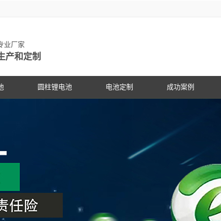
池专业厂家
生产和定制
池
圆柱锂电池
电池定制
成功案例
物锂电池
动力锂电池
手持设备
客户见证
电动车
研发中
PG电
社会公
锂电池
数码锂电池
数码电子
PG电子动态
专家团
PG电
展会信
锂电池
储能锂电池
医疗设备
行业资讯
科研专
PG电
合作伙
国家标准主导
PG游戏官网是镍氢电池国家标准主导
PG游戏官网是镍氢电池国家标准
18650锂电池
蓝牙音响
常见问答
电池定
企业文
锂电池行业国
修订单位，并参与多项锂电池行业国
修订单位，并参与多项锂电池行
储能灯具
技术支持
品质管
联系P
家标准的制定
家标准的制定