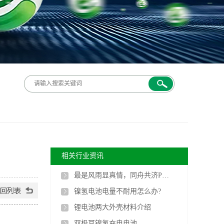
相关行业资讯
最是风雨显真情，同舟共济PG电子人
镍氢电池电量不耐用怎么办?
锂电池两大外壳材料介绍
双极耳镍氢充电电池