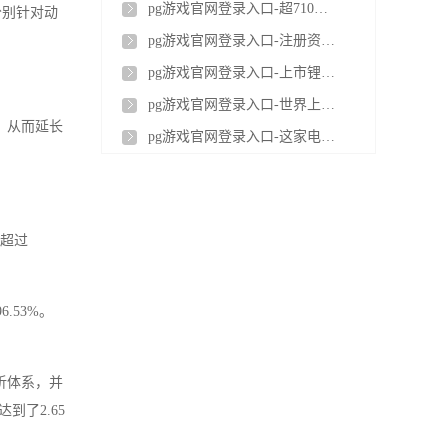
pg游戏官网登录入口-超710亿！传锂电龙头将建海外超级工厂
分别针对动
pg游戏官网登录入口-注册资本6亿元，“包工头”成立电池公司
pg游戏官网登录入口-上市锂电巨头工厂发生火灾
pg游戏官网登录入口-世界上最大的锂电池回收厂爆炸：两万多平厂房全烧毁
，从而延长
pg游戏官网登录入口-这家电池企业完成4亿融资
了超过
.53%。
析体系，并
了2.65