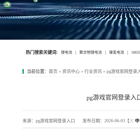
热门搜索关键词:
|
|
|
锂电池
聚合物锂电池
镍氢电池
186
当前位置
：
首页
»
资讯中心
»
行业资讯
»
pg游戏官网登录
pg游戏官网登录入口
来源：pg游戏官网登录入口
发布日期：2026-06-03【
大
中