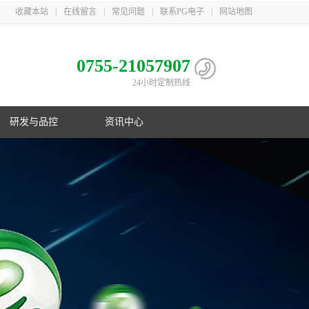
收藏本站
|
在线留言
|
常见问题
|
联系PG电子
|
网站地图
0755-21057907
24小时定制热线
研发与品控
资讯中心
电池
心
子相册
益
队
子荣誉
息
利
子简介
伴
主导
PG电子在行业首创镍氢B型电池；在
PG游戏官网三地一共取得国家专利
PG游戏官网是国家高新技术企业，在
PG游戏官网21年服务上千家客户，遍
制
化
业国
数码锂电池领域采用改性锰酸锂电池
106项，其中发明专利33项，并获得
深圳、梅州、江苏三地自建生产基
布欧美、东南亚以及国内
控
G电子
美国OVNIC专利授权
地，现有员工1000余人