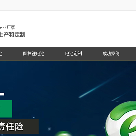
池专业厂家
生产和定制
池
圆柱锂电池
电池定制
成功案例
物锂电池
动力锂电池
手持设备
客户见证
电动车
研发中
PG电
社会公
锂电池
数码锂电池
数码电子
PG电子动态
专家团
PG电
展会信
锂电池
储能锂电池
医疗设备
行业资讯
科研专
PG电
合作伙
国家标准主导
PG游戏官网是镍氢电池国家标准主导
PG游戏官网是镍氢电池国家标准
18650锂电池
蓝牙音响
常见问答
电池定
企业文
锂电池行业国
修订单位，并参与多项锂电池行业国
修订单位，并参与多项锂电池行
储能灯具
技术支持
品质管
联系P
家标准的制定
家标准的制定