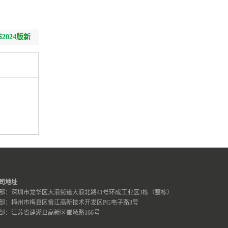
2024版新
条件
司地址
部：深圳市龙华区大浪街道大浪北路41号环成工业区3栋（整栋）
部：梅州市梅县区畲江高新技术开发区PG电子路3号
部：江苏省建湖县高新区崔墩路166号