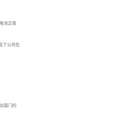
电池正极
现了公司在
走出国门的