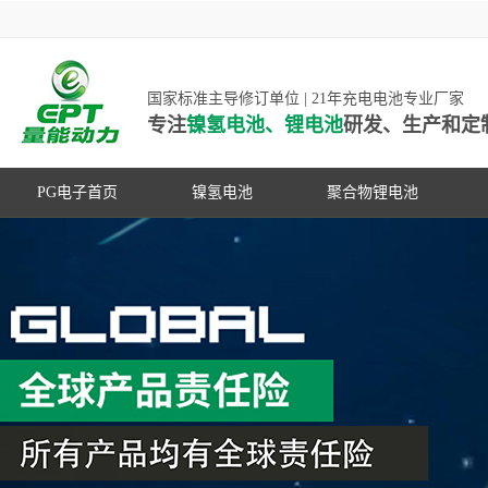
国家标准主导修订单位 | 21年充电电池专业厂家
专注
镍氢电池、锂电池
研发、生产和定
PG电子首页
镍氢电池
聚合物锂电池
高低温镍氢电池
高低温聚合物锂电池
高容量镍氢电池
动力聚合物锂电池
超低自放电镍氢电池
数码聚合物锂电池
PG游戏官网是镍氢电池国家标准主导
动力镍氢电池
修订单位，并参与多项锂电池行业国
常规镍氢电池
家标准的制定