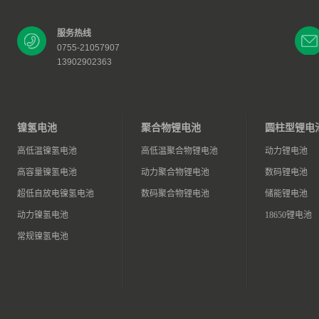
服务热线
0755-21057907
13902902363
镍氢电池
聚合物锂电池
圆柱型锂电
高低温镍氢电池
高低温聚合物锂电池
动力锂电池
高容量镍氢电池
动力聚合物锂电池
数码锂电池
超低自放电镍氢电池
数码聚合物锂电池
储能锂电池
动力镍氢电池
18650锂电池
常规镍氢电池