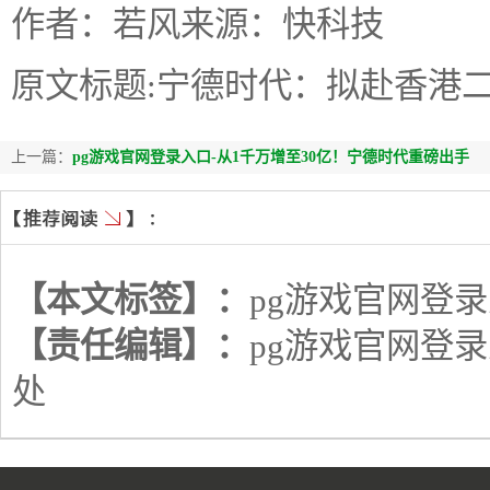
作者：若风来源：快科技
原文标题:宁德时代：拟赴香港
上一篇：
pg游戏官网登录入口-从1千万增至30亿！宁德时代重磅出手
【本文标签】：
pg游戏官网登
【责任编辑】：
pg游戏官网登
处