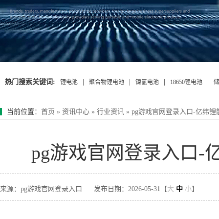
热门搜索关键词:
|
|
|
|
锂电池
聚合物锂电池
镍氢电池
18650锂电池
当前位置
：
首页
»
资讯中心
»
行业资讯
»
pg游戏官网登录入口-亿纬
pg游戏官网登录入口
来源：pg游戏官网登录入口
发布日期：2026-05-31【
大
中
小
】