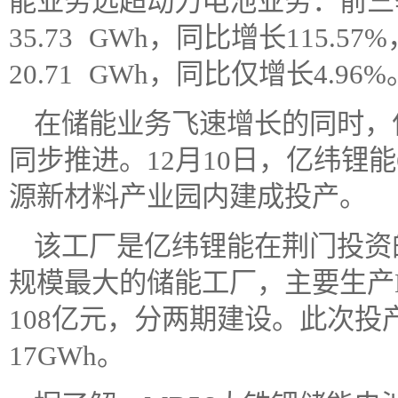
能业务远超动力电池业务：前三
35.73 GWh，同比增长115
20.71 GWh，同比仅增长4.96%
在储能业务飞速增长的同时，
同步推进。12月10日，亿纬锂能
源新材料产业园内建成投产。
该工厂是亿纬锂能在荆门投资
规模最大的储能工厂，主要生产
108亿元，分两期建设。此次
17GWh。