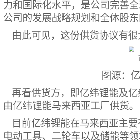
力和国际化水平，是公司完善全
公司的发展战略规划和全体股东
由此可见，这份供货协议有很
图源：
再看供货方，即亿纬锂能及亿
由亿纬锂能马来西亚工厂供货。
目前亿纬锂能在马来西亚主要
电动工具、二轮车以及储能等领