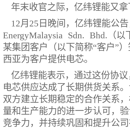
年末收官之际，亿纬锂能又拿
12月25日晚间，亿纬锂能公
EnergyMalaysia Sdn. B
某集团客户（以下简称“客户”
西亚为客户提供电芯。
亿纬锂能表示，通过这份协议
电芯供应达成了长期供货关系。
双方建立长期稳定的合作关系，
量和生产能力的进一步认可，验
竞争力，并持续巩固和提升公司