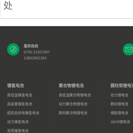
处
服务热线
0755-21057907
13902902363
镍氢电池
聚合物锂电池
圆柱型锂电
高低温镍氢电池
高低温聚合物锂电池
动力锂电池
高容量镍氢电池
动力聚合物锂电池
数码锂电池
超低自放电镍氢电池
数码聚合物锂电池
储能锂电池
动力镍氢电池
18650锂电池
常规镍氢电池