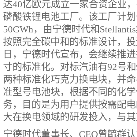
达40亿欧元成立一家合资企业
磷酸铁锂电池工厂。该工厂计划于
50GWh，由宁德时代和Stella
按照完全碳中和的标准设计，投资
日，宁德时代宣布，会继续推进
寸的标准化。对标汽油有92号和
两种标准化巧克力换电块，并命名
准型号电池块，根据不同的化学
务，目的是为用户提供按需配电
大在换电领域的研发投入，与其
宁德时代董事长、CEO曾毓群认