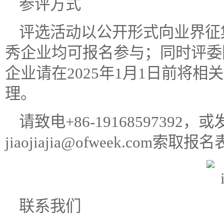
参评方式
评选活动以公开形式向业界征
秀企业均可报名参与；同时评委
企业请在2025年1月1日前将
理。
请致电+86-19168597392
jiaojiajia@ofweek.com索取报
联系我们