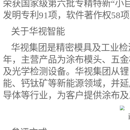
荣获国家级第六批专精特新“小
发明专利91项，软件著作权58
关于华视智能
华视集团是精密模具及工业检测
年，主营产品为涂布模头、五金
及光学检测设备。华视集团从锂
能、钙钛矿等新能源领域，并延
导体等行业，为客户提供涂布及