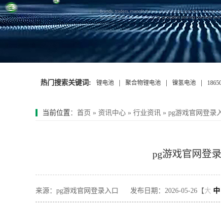
热门搜索关键词:
|
|
|
锂电池
聚合物锂电池
镍氢电池
186
当前位置
：
首页
»
资讯中心
»
行业资讯
»
pg游戏官网登录
pg游戏官网登
来源：pg游戏官网登录入口
发布日期：2026-05-26【
大
中