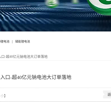
|
50锂电池
储能锂电池
入口-超40亿元钠电池大订单落地
录入口-超40亿元钠电池大订单落地
小
】