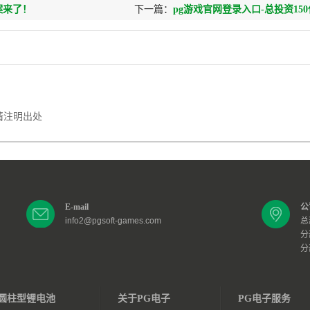
案来了！
下一篇：
pg游戏官网登录入口-总投资15
固态电池项目开工
请注明出处
E-mail
公
info2@pgsoft-games.com
总
分
分
圆柱型锂电池
关于PG电子
PG电子服务