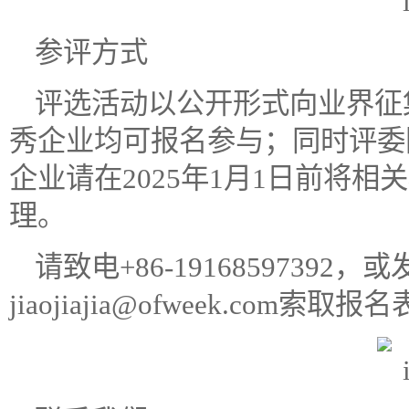
参评方式
评选活动以公开形式向业界征
秀企业均可报名参与；同时评委
企业请在2025年1月1日前将
理。
请致电+86-19168597392
jiaojiajia@ofweek.com索取报