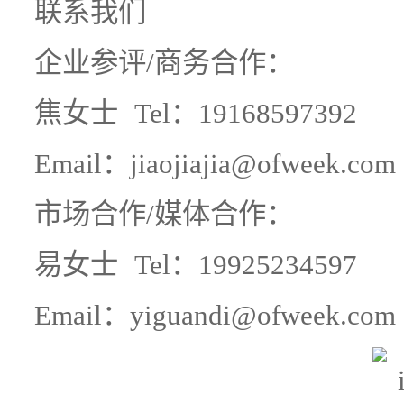
联系我们
企业参评/商务合作：
焦女士 Tel：19168597392
Email：jiaojiajia@ofweek.com
市场合作/媒体合作：
易女士 Tel：19925234597
Email：yiguandi@ofweek.com