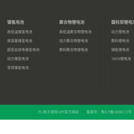
镍氢电池
聚合物锂电池
圆柱型锂电
高低温镍氢电池
高低温聚合物锂电池
动力锂电池
高容量镍氢电池
动力聚合物锂电池
数码锂电池
超低自放电镍氢电池
数码聚合物锂电池
储能锂电池
动力镍氢电池
18650锂电池
常规镍氢电池
PG电子游戏APP官方网站
备案号：
粤ICP备18096725号