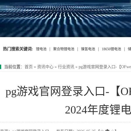
热门搜索关键词:
|
|
|
|
锂电池
聚合物锂电池
镍氢电池
18650锂电池
当前位置
：
首页
»
资讯中心
»
行业资讯
»
pg游戏官网登录入口-【OFw
pg游戏官网登录入口-【O
2024年度