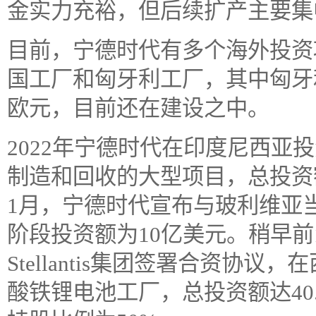
金实力充裕，但后续扩产主要集
目前，宁德时代有多个海外投资
国工厂和匈牙利工厂，其中匈牙
欧元，目前还在建设之中。
2022年宁德时代在印度尼西亚
制造和回收的大型项目，总投资额
1月，宁德时代宣布与玻利维亚
阶段投资额为10亿美元。稍早前
Stellantis集团签署合资协
酸铁锂电池工厂，总投资额达40