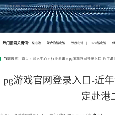
热门搜索关键词:
|
|
|
|
锂电池
聚合物锂电池
镍氢电池
18650锂电池
当前位置
：
首页
»
资讯中心
»
行业资讯
»
pg游戏官网登录入口-近年港
pg游戏官网登录入口-近
定赴港