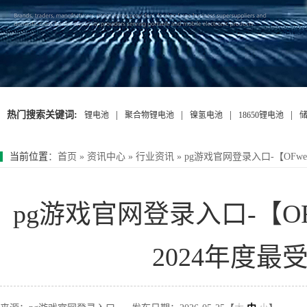
热门搜索关键词:
|
|
|
|
锂电池
聚合物锂电池
镍氢电池
18650锂电池
当前位置
：
首页
»
资讯中心
»
行业资讯
»
pg游戏官网登录入口-【OFw
pg游戏官网登录入口-【O
2024年度