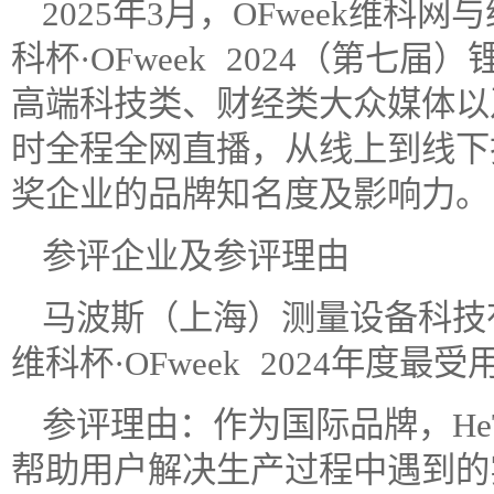
2025年3月，OFweek维
科杯·OFweek 2024（第七
高端科技类、财经类大众媒体以
时全程全网直播，从线上到线下
奖企业的品牌知名度及影响力。
参评企业及参评理由
马波斯（上海）测量设备科技
维科杯·OFweek 2024年度最
参评理由：作为国际品牌，He
帮助用户解决生产过程中遇到的