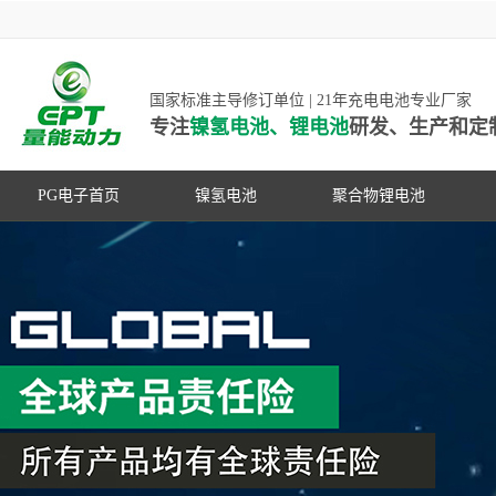
国家标准主导修订单位 | 21年充电电池专业厂家
专注
镍氢电池、锂电池
研发、生产和定
PG电子首页
镍氢电池
聚合物锂电池
高低温镍氢电池
高低温聚合物锂电池
高容量镍氢电池
动力聚合物锂电池
超低自放电镍氢电池
数码聚合物锂电池
PG游戏官网是镍氢电池国家标准主导
动力镍氢电池
修订单位，并参与多项锂电池行业国
常规镍氢电池
家标准的制定