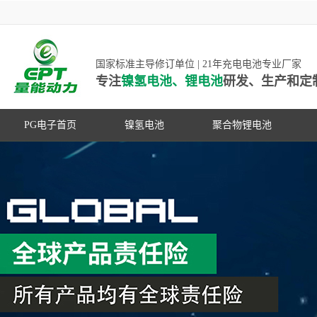
国家标准主导修订单位 | 21年充电电池专业厂家
专注
镍氢电池、锂电池
研发、生产和定
PG电子首页
镍氢电池
聚合物锂电池
高低温镍氢电池
高低温聚合物锂电池
高容量镍氢电池
动力聚合物锂电池
超低自放电镍氢电池
数码聚合物锂电池
PG游戏官网是镍氢电池国家标准主导
动力镍氢电池
修订单位，并参与多项锂电池行业国
常规镍氢电池
家标准的制定