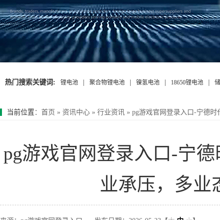
热门搜索关键词:
|
|
|
|
锂电池
聚合物锂电池
镍氢电池
18650锂电池
当前位置
：
首页
»
资讯中心
»
行业资讯
»
pg游戏官网登录入口-宁德
pg游戏官网登录入口-宁
业承压，多业