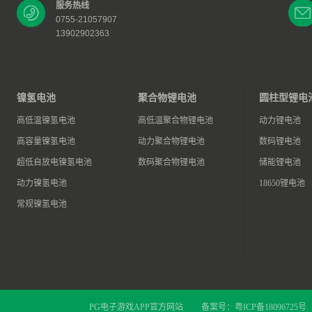
服务热线
0755-21057907
13902902363
镍氢电池
聚合物锂电池
圆柱型锂电
高低温镍氢电池
高低温聚合物锂电池
动力锂电池
高容量镍氢电池
动力聚合物锂电池
数码锂电池
超低自放电镍氢电池
数码聚合物锂电池
储能锂电池
动力镍氢电池
18650锂电池
常规镍氢电池
PG电子游戏APP官方网站
备案号：
粤ICP备18096725号