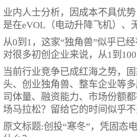
业内人士分析，因成本不具优势
是在eVOL（电动升降飞机）
从0到1，这家“独角兽”似乎已
对很多初创企业来说，从1到10
当前行业竞争已成红海之势，固
头、创业独角兽、整车企业等多
司体量、融资能力、市场份额都
场马拉松？留给它的时间似乎不
原文标题:创投“寒冬”，凭固态