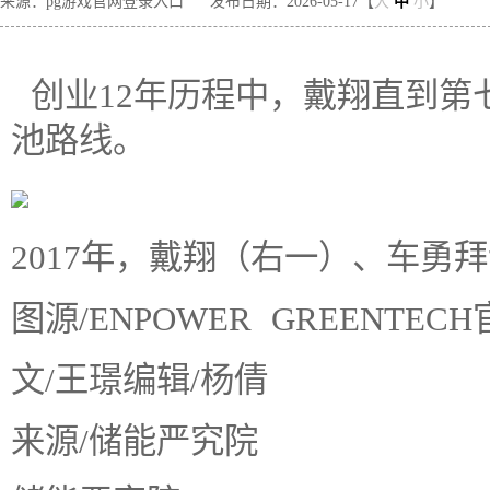
来源：pg游戏官网登录入口
发布日期：2026-05-17【
大
中
小
】
创业12年历程中，戴翔直到第
池路线。
2017年，戴翔（右一）、车勇
图源/ENPOWER GREENTEC
文/王璟编辑/杨倩
来源/储能严究院