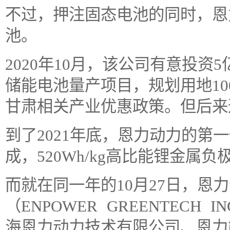
不过，押注固态电池的同时，恩
池。
2020年10月，该公司有意投资
储能电池量产项目，规划用地10
甘肃相关产业优惠政策。但后来
到了2021年底，恩力动力的第
成，520Wh/kg高比能锂金属
而就在同一年的10月27日，恩
（ENPOWER GREENTECH
海恩力动力技术有限公司、恩力