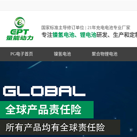
国家标准主导修订单位 | 21年充电电池专业厂家
专注
镍氢电池、锂电池
研发、生产和定
PG电子首页
镍氢电池
聚合物锂电池
高低温镍氢电池
高低温聚合物锂电池
高容量镍氢电池
动力聚合物锂电池
超低自放电镍氢电池
数码聚合物锂电池
PG游戏官网是镍氢电池国家标准主导
动力镍氢电池
修订单位，并参与多项锂电池行业国
常规镍氢电池
家标准的制定