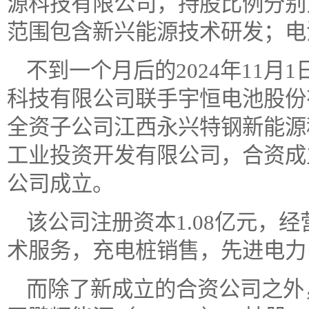
源科技有限公司，持股比例分别为
范围包含新兴能源技术研发；电
不到一个月后的2024年11
科技有限公司联手宇恒电池股份有
全资子公司江西永兴特钢新能源
工业投资开发有限公司，合资成
公司成立。
该公司注册资本1.08亿元，
术服务，充电桩销售，先进电力
而除了新成立的合资公司之外