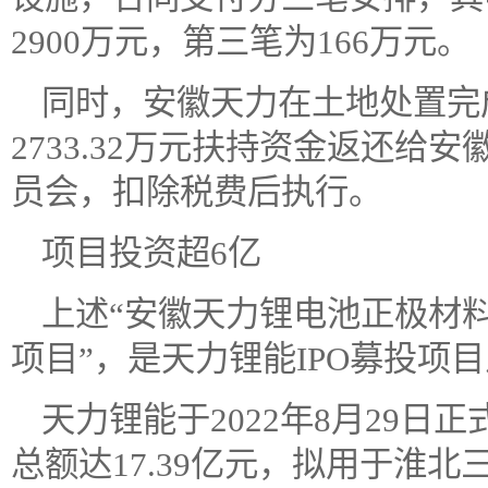
2900万元，第三笔为166万元。
同时，安徽天力在土地处置完成
2733.32万元扶持资金返还
员会，扣除税费后执行。
项目投资超6亿
上述“安徽天力锂电池正极材料
项目”，是天力锂能IPO募投项
天力锂能于2022年8月29
总额达17.39亿元，拟用于淮