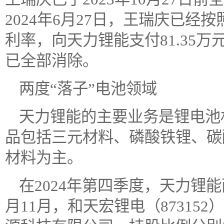
2024年6月27日，王瑞庆已
利率，向天力锂能支付81.35
已全部消除。
两度“落子”电池领域
天力锂能的主要业务是锂电池
品包括三元材料、磷酸铁锂、碳
材料为主。
在2024年第四季度，天力锂能两
月11月，和天宏锂电（87315