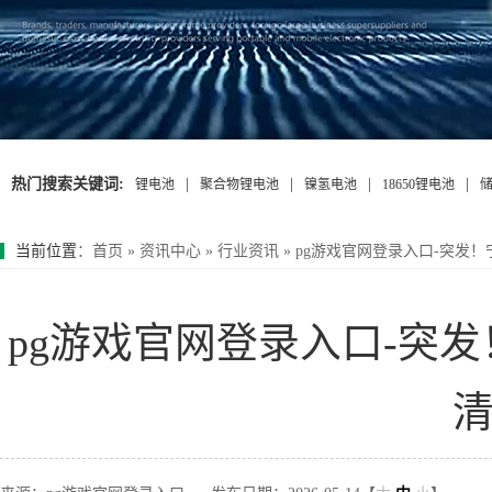
热门搜索关键词:
|
|
|
|
锂电池
聚合物锂电池
镍氢电池
18650锂电池
当前位置
：
首页
»
资讯中心
»
行业资讯
»
pg游戏官网登录入口-突发
pg游戏官网登录入口-突