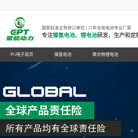
国家标准主导修订单位 | 21年充电电池专业厂家
专注
镍氢电池、锂电池
研发、生产和定
PG电子首页
镍氢电池
聚合物锂电池
高低温镍氢电池
高低温聚合物锂电池
高容量镍氢电池
动力聚合物锂电池
超低自放电镍氢电池
数码聚合物锂电池
PG游戏官网是镍氢电池国家标准主导
动力镍氢电池
修订单位，并参与多项锂电池行业国
常规镍氢电池
家标准的制定