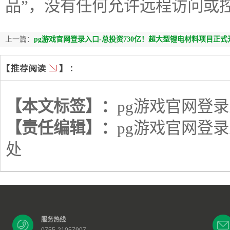
品”，没有任何允许远程访问或
上一篇：
pg游戏官网登录入口-总投资730亿！超大型锂电材料项目正式
【本文标签】：
pg游戏官网登
【责任编辑】：
pg游戏官网登
处
服务热线