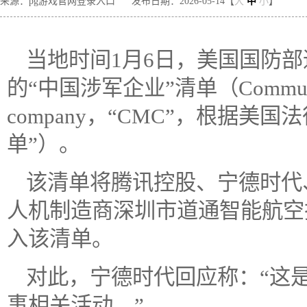
来源：pg游戏官网登录入口
发布日期：2026-05-14【
大
中
小
】
当地时间1月6日，美国国防
的“中国涉军企业”清单（Communist C
company，“CMC”，根据美国
单”）。
该清单将腾讯控股、宁德时代
人机制造商深圳市道通智能航空
入该清单。
对此，宁德时代回应称：“这
事相关活动。”