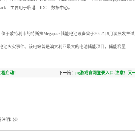
ack 主要用于临港 IDC 数据中心。
位于蒙特利市的特斯拉Megapack储能电池设备曾于2022年9月凌晨发生
s储能电池火灾事件。该电站曾是澳大利亚最大的电池储能项目，储能容量
…
工程启动！
下一篇：
pg游戏官网登录入口-注意！又一
角兽宣布破产
请注明出处