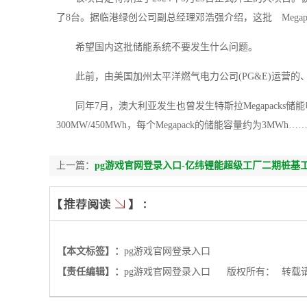
了8台。据临港绿创公司副总经理邓浩强介绍，这批 Megap
希望国内这批储能系统不要发生什么问题。
此前，由美国加州太平洋燃气电力公司(PG&E)运营的、
同年7月，澳大利亚发生也曾发生特斯拉Megapack
300MW/450MWh，每个Megapack的储能容量约为3MWh…
上一篇：
pg游戏官网登录入口-亿纬锂能超级工厂二期桩基
【本文标签】：
pg游戏官网登录入口
【责任编辑】：
pg游戏官网登录入口
版权所有：
转载