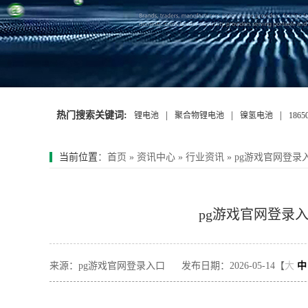
热门搜索关键词:
|
|
|
锂电池
聚合物锂电池
镍氢电池
186
当前位置
：
首页
»
资讯中心
»
行业资讯
»
pg游戏官网登录
pg游戏官网登录
来源：pg游戏官网登录入口
发布日期：2026-05-14【
大
中