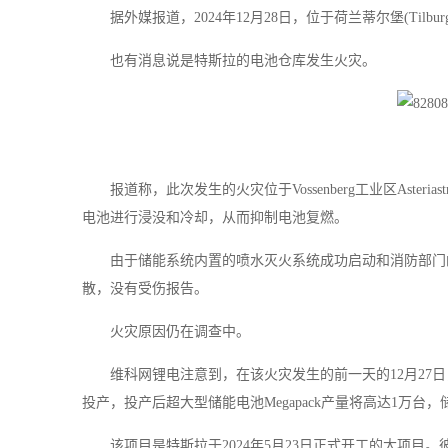
据外媒报道，2024年12月28日，位于荷兰蒂尔堡(Tilb
也有消息说是特斯拉的电池仓库发生火灾。
报道称，此次发生的火灾位于Vossenberg工业区Aste
电池进行浸没和冷却，从而抑制电池复燃。
由于储能系统内置的喷水灭火系统成功启动和消防部门
散，没有受伤报告。
火灾原因仍在调查中。
维科网锂电注意到，在该火灾发生的前一天的12月27
投产，投产后超大型储能电池Megapack产量将高达1万台
该项目是特斯拉于2024年5月23日正式开工的大项目。