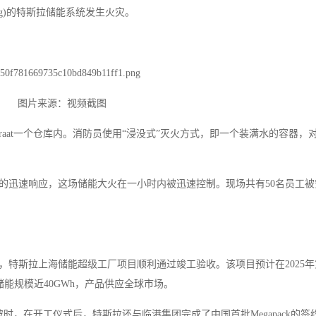
urg)的特斯拉储能系统发生火灾。
图片来源：视频截图
riastraat一个仓库内。消防员使用“浸没式”灭火方式，即一个装满水的容器
的迅速响应，这场储能大火在一小时内被迅速控制。现场共有50名员工被
日，特斯拉上海储能超级工厂项目顺利通过竣工验收。该项目预计在2025
，储能规模近40GWh，产品供应全球市场。
彼时，在开工仪式后，特斯拉还与临港集团完成了中国首批Megapack的签