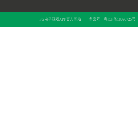
PG电子游戏APP官方网站
备案号：
粤ICP备18096725号