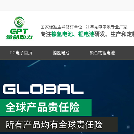
国家标准主导修订单位 | 21年充电电池专业厂家
专注
镍氢电池、锂电池
研发、生产和定
PG电子首页
镍氢电池
聚合物锂电池
高低温镍氢电池
高低温聚合物锂电池
高容量镍氢电池
动力聚合物锂电池
超低自放电镍氢电池
数码聚合物锂电池
PG游戏官网是镍氢电池国家标准主导
动力镍氢电池
修订单位，并参与多项锂电池行业国
常规镍氢电池
家标准的制定