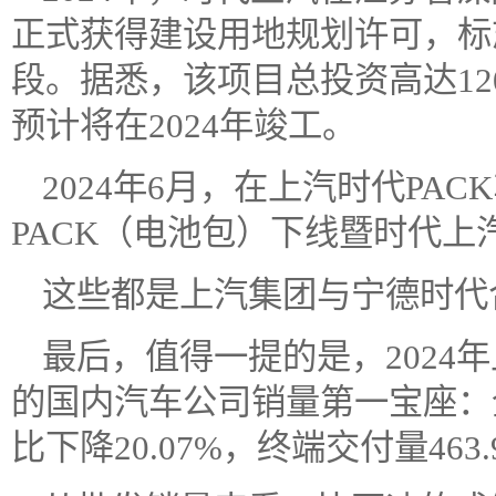
正式获得建设用地规划许可，标
段。据悉，该项目总投资高达12
预计将在2024年竣工。
2024年6月，在上汽时代PA
PACK（电池包）下线暨时代上汽
这些都是上汽集团与宁德时代
最后，值得一提的是，2024
的国内汽车公司销量第一宝座：全
比下降20.07%，终端交付量463