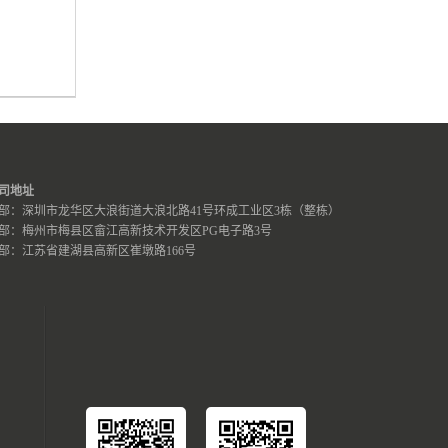
司地址
部：深圳市龙华区大浪街道大浪北路41号环成工业区3栋（整栋）
部：梅州市梅县区畲江高新技术开发区PG电子路3号
部：江苏省建湖县高新区崔墩路166号