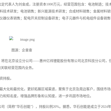
法定代表人为刘金成，注册资本1000万元，经营范围包含：电池制造；技
料技术研发；电池销售；新兴能源技术研发；合成材料销售；金属材料销
仪器仪表销售；配电开关控制设备研发；电子元器件与机电组件设备销售
图源：企查查
公告，将在北京设立分公司——惠州亿纬锂能股份有限公司北京科技分公司，
公司关联经营范围内业务。
资持股。
最大化和最优化，更好拓展区域渠道，聚焦于北京及周边客户，围绕市场
力和知名度，增强品牌形象和认知度，进一步巩固市场地位。
（简称“华石创能”），持股比例20%。据悉，华石创能是成立于2024年