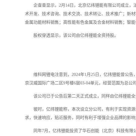
企查查显示，2月14日，北京亿纬锂能有限公司成立，
术开发、技术咨询、技术交流、技术转让、技术推广；新材
金属功能材料销售；高性能有色金属及合金材料销售；智能
股权穿透显示，该公司由亿纬锂能全资持股。
维科网锂电注意到，2024年1月25日，亿纬锂能曾
京汉威国际广场二区9号楼6层03-04单元，经营范围为总
该公司已于公告后第二天正式成立，同样由亿纬锂能全
彼时，亿纬锂能称，本次设立分公司，有利于实现资源
求，快速响应，贴近服务，同时有利于增强企业品牌的影响
同年7月，亿纬锂能投资了华石创能（北京）科技有限公司