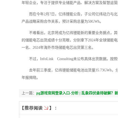
年轻企业，专注于提供专业储能产品、解决方案及智慧运营
而在今年2月7日，亿纬锂能公告，子公司亿纬动力与北京
产品战略采购合作关系，预计采购总量为50GWh。
不难看出，北京将成为亿纬锂能新的重要业务据点，其中储能或
的储能电芯出货成绩十分亮眼，分别拿下2024年全球储能
一名、2024年海外市场储能电芯出货第三名。
不过，InfoLink Consulting未公布具体出货数
去年前三季度，亿纬锂能储能电池出货量35.73GWh
年报揭晓。
上一篇：
pg游戏官网登录入口-分析 | 乱象四伏亟待破解