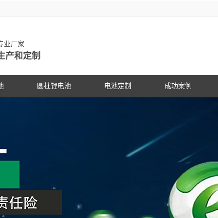
池专业厂家
生产和定制
池
圆柱锂电池
电池定制
成功案例
物锂电池
动力锂电池
手持设备
客户见证
电动车
研发中
PG电
社会公
锂电池
数码锂电池
数码电子
PG电子动态
专家团
PG电
展会信
锂电池
储能锂电池
医疗设备
行业资讯
科研专
PG电
合作伙
国家标准主导
PG游戏官网是镍氢电池国家标准主导
PG游戏官网是镍氢电池国家标准
18650锂电池
蓝牙音响
常见问答
电池定
企业文
锂电池行业国
修订单位，并参与多项锂电池行业国
修订单位，并参与多项锂电池行
储能灯具
技术支持
品质管
联系P
家标准的制定
家标准的制定