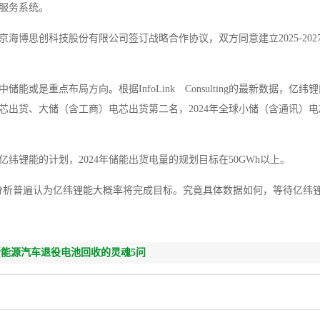
服务系统。
海博思创科技股份有限公司签订战略合作协议，双方同意建立2025-202
是重点布局方向。根据InfoLink Consulting的最新数据，亿纬锂能
电芯出货、大储（含工商）电芯出货第二名，2024年全球小储（含通讯）
据。按照亿纬锂能的计划，2024年储能出货电量的规划目标在50GWh以上。
，分析普遍认为亿纬锂能大概率将完成目标。究竟具体数据如何，等待亿纬锂能
？新能源汽车退役电池回收的灵魂5问
下一篇：
pg游戏官网登录入口-业绩暴跌
雷！传奇锂电巨头陷入“崩塌”