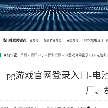
热门搜索关键词:
|
|
|
|
锂电池
聚合物锂电池
镍氢电池
18650锂电池
当前位置
：
首页
»
资讯中心
»
行业资讯
»
pg游戏官网登录入口-电池
pg游戏官网登录入口-
厂、