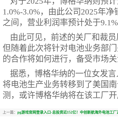
对于2025年，博格华纳则预
1.0%-3.0%，由此公司2025
之间，营业利润率预计处于9.1%-
由此可见，前述的关厂和裁员
但随着此次将针对电池业务部门
的合作将如何进行，备受市场关
据悉，博格华纳的一位女发言
将电池生产业务转移到了美国南
测，或许博格华纳将在该工厂开
上一篇：
pg游戏官网登录入口-总投资近152亿！中创新航海外电池工