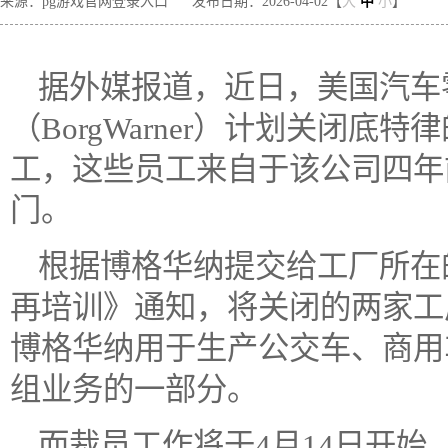
来源：pg游戏官网登录入口
发布日期：2026-04-02【
大
中
小
】
据外媒报道，近日，美国汽车
（BorgWarner）计划关闭底
工，这些员工来自于该公司四年
门。
根据博格华纳提交给工厂所在
再培训》通知，将关闭的两家工厂位于H
博格华纳用于生产公交车、商用
组业务的一部分。
而裁员工作将于4月14日开始