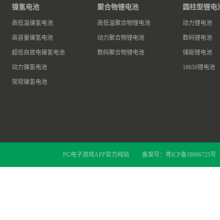
镍氢电池
聚合物锂电池
圆柱型锂电
高低温镍氢电池
高低温聚合物锂电池
动力锂电池
高容量镍氢电池
动力聚合物锂电池
数码锂电池
超低自放电镍氢电池
数码聚合物锂电池
储能锂电池
动力镍氢电池
18650锂电池
常规镍氢电池
PG电子游戏APP官方网站
备案号：
粤ICP备18096725号