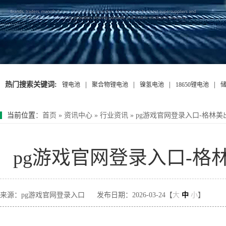
热门搜索关键词:
|
|
|
|
锂电池
聚合物锂电池
镍氢电池
18650锂电池
当前位置
：
首页
»
资讯中心
»
行业资讯
»
pg游戏官网登录入口-格林
pg游戏官网登录入口-
来源：pg游戏官网登录入口
发布日期：2026-03-24【
大
中
小
】