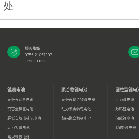
处
服务热线
0755-21057907
13902902363
镍氢电池
聚合物锂电池
圆柱型锂电
高低温镍氢电池
高低温聚合物锂电池
动力锂电池
高容量镍氢电池
动力聚合物锂电池
数码锂电池
超低自放电镍氢电池
数码聚合物锂电池
储能锂电池
动力镍氢电池
18650锂电池
常规镍氢电池