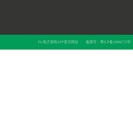
PG电子游戏APP官方网站
备案号：
粤ICP备18096725号