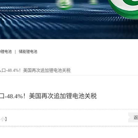
|
50锂电池
储能锂电池
入口-48.4%！美国再次追加锂电池关税
口-48.4%！美国再次追加锂电池关税
小
】