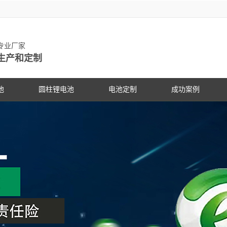
池专业厂家
生产和定制
池
圆柱锂电池
电池定制
成功案例
物锂电池
动力锂电池
手持设备
客户见证
电动车
研发中
PG电
社会公
锂电池
数码锂电池
数码电子
PG电子动态
专家团
PG电
展会信
锂电池
储能锂电池
医疗设备
行业资讯
科研专
PG电
合作伙
国家标准主导
PG游戏官网是镍氢电池国家标准主导
PG游戏官网是镍氢电池国家标准
18650锂电池
蓝牙音响
常见问答
电池定
企业文
锂电池行业国
修订单位，并参与多项锂电池行业国
修订单位，并参与多项锂电池行
储能灯具
技术支持
品质管
联系P
家标准的制定
家标准的制定