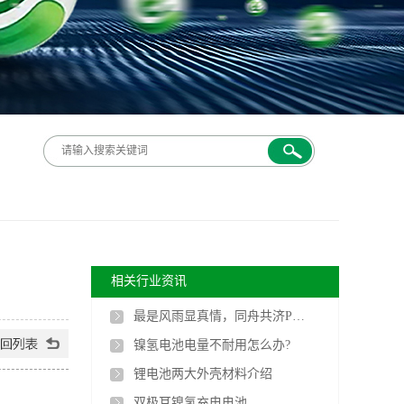
相关行业资讯
最是风雨显真情，同舟共济PG电子人
镍氢电池电量不耐用怎么办?
锂电池两大外壳材料介绍
双极耳镍氢充电电池