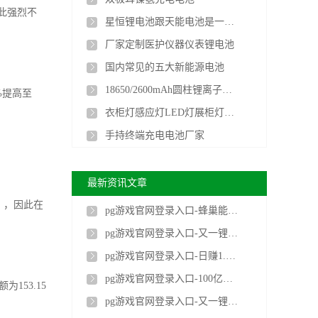
此强烈不
星恒锂电池跟天能电池是一家的吗
厂家定制医护仪器仪表锂电池
国内常见的五大新能源电池
18650/2600mAh圆柱锂离子电池
%提高至
衣柜灯感应灯LED灯展柜灯聚合物长条锂电池厂家
手持终端充电电池厂家
最新资讯文章
），因此在
pg游戏官网登录入口-蜂巢能源，迷途知返？
pg游戏官网登录入口-又一锂电巨头即将易主！
pg游戏官网登录入口-日赚1.5亿元，四年蝉联香港首富！曾毓群为何忧心忡忡
pg游戏官网登录入口-100亿！新碳酸锂巨头正式成立
153.15
pg游戏官网登录入口-又一锂电企业IPO成功过会！