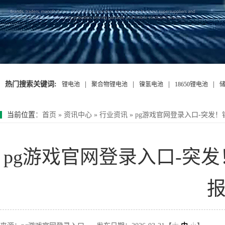
热门搜索关键词:
|
|
|
|
锂电池
聚合物锂电池
镍氢电池
18650锂电池
当前位置
：
首页
»
资讯中心
»
行业资讯
»
pg游戏官网登录入口-突发
pg游戏官网登录入口-突