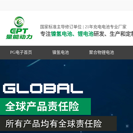
国家标准主导修订单位 | 21年充电电池专业厂家
专注
镍氢电池、锂电池
研发、生产和定
PG电子首页
镍氢电池
聚合物锂电池
高低温镍氢电池
高低温聚合物锂电池
高容量镍氢电池
动力聚合物锂电池
超低自放电镍氢电池
数码聚合物锂电池
PG游戏官网是镍氢电池国家标准主导
动力镍氢电池
修订单位，并参与多项锂电池行业国
常规镍氢电池
家标准的制定