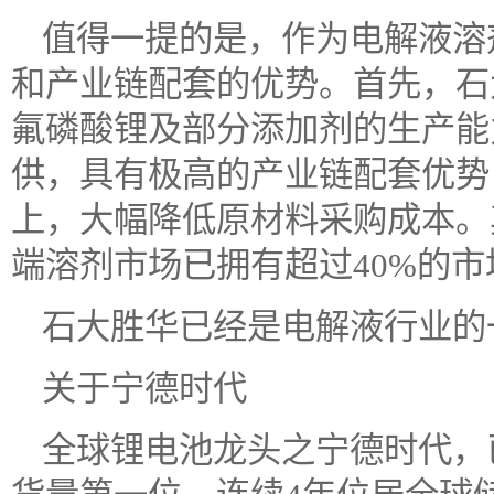
值得一提的是，作为电解液溶
和产业链配套的优势。首先，石
氟磷酸锂及部分添加剂的生产能
供，具有极高的产业链配套优势
上，大幅降低原材料采购成本。
端溶剂市场已拥有超过40%的市
石大胜华已经是电解液行业的
关于宁德时代
全球锂电池龙头之宁德时代，