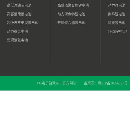
高低温镍氢电池
高低温聚合物锂电池
动力锂电池
高容量镍氢电池
动力聚合物锂电池
数码锂电池
超低自放电镍氢电池
数码聚合物锂电池
储能锂电池
动力镍氢电池
18650锂电池
常规镍氢电池
PG电子游戏APP官方网站
备案号：
粤ICP备18096725号