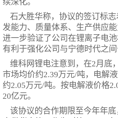
续深化。
石大胜华称，协议的签订标志
发能力、质量体系、生产供应能
进一步验证了公司在锂离子电池
有利于强化公司与宁德时代之间
维科网锂电注意到，在2月底
市场均价约2.39万元/吨，电
约2.05万元/吨。按电解液价格2
20亿元。
该协议的合作期限至今年年底，