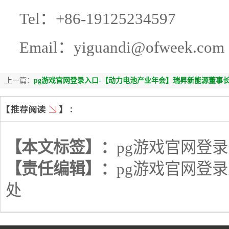
Tel：+86-19125234597
Email：yiguandi@ofweek.com
上一篇：
pg游戏官网登录入口-【动力电池产业年会】瑞昇新能源董事
【本文标签】：
pg游戏官网登
【责任编辑】：
pg游戏官网登
处