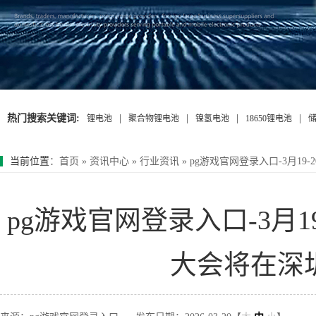
热门搜索关键词:
|
|
|
|
锂电池
聚合物锂电池
镍氢电池
18650锂电池
当前位置
：
首页
»
资讯中心
»
行业资讯
»
pg游戏官网登录入口-3月19
pg游戏官网登录入口-3月1
大会将在深