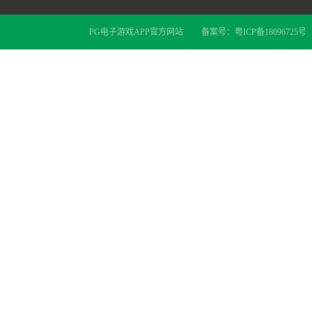
PG电子游戏APP官方网站
备案号：
粤ICP备18096725号