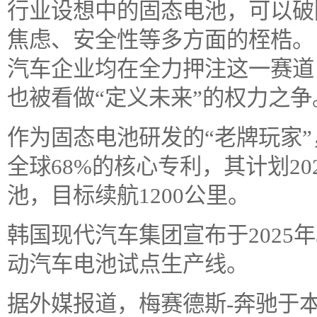
行业设想中的固态电池，可以破
焦虑、安全性等多方面的桎梏。
汽车企业均在全力押注这一赛道
也被看做“定义未来”的权力之争
作为固态电池研发的“老牌玩家
全球68%的核心专利，其计划20
池，目标续航1200公里。
韩国现代汽车集团宣布于2025
动汽车电池试点生产线。
据外媒报道，梅赛德斯-奔驰于本月与