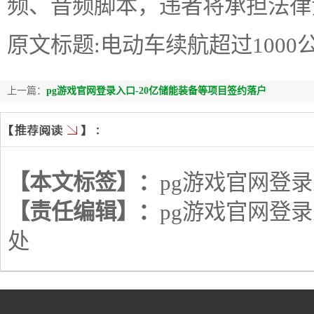
频、音频脚本，违者将承担法律
原文标题:电动车续航超过100
上一篇：
pg游戏官网登录入口-20亿储能装备等项目签约落户
【本文标签】：
pg游戏官网登
【责任编辑】：
pg游戏官网登
处