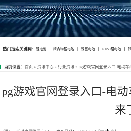
热门搜索关键词:
|
|
|
|
锂电池
聚合物锂电池
镍氢电池
18650锂电池
当前位置
：
首页
»
资讯中心
»
行业资讯
»
pg游戏官网登录入口-电动车
pg游戏官网登录入口-电动
来