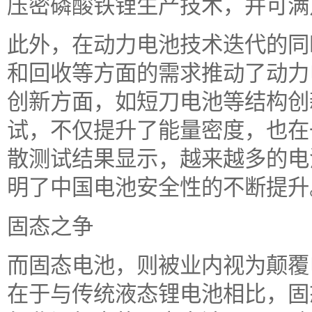
压密磷酸铁锂生产技术，并可满足
此外，在动力电池技术迭代的同
和回收等方面的需求推动了动力
创新方面，如短刀电池等结构创
试，不仅提升了能量密度，也在
散测试结果显示，越来越多的电
明了中国电池安全性的不断提升
固态之争
而固态电池，则被业内视为颠覆
在于与传统液态锂电池相比，固