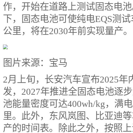
作，开始在道路上测试固态电池
下，固态电池可使纯电EQS测试车
公里，将在2030年前实现量产。
图片来源：宝马
2月上旬，长安汽车宣布2025
发，2027年推进全固态电池逐
池能量密度可达400wh/kg，满
里。此外，东风岚图、比亚迪等
产的时间表。除此之外，按照上汽