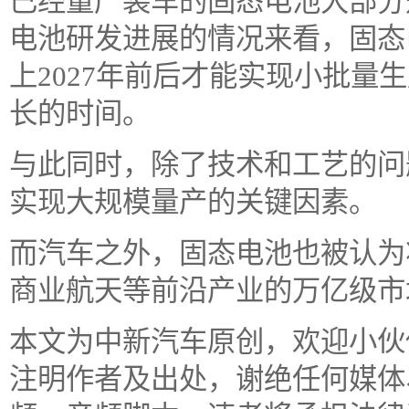
已经量产装车的固态电池大部分
电池研发进展的情况来看，固态
上2027年前后才能实现小批量
长的时间。
与此同时，除了技术和工艺的问
实现大规模量产的关键因素。
而汽车之外，固态电池也被认为
商业航天等前沿产业的万亿级市
本文为中新汽车原创，欢迎小伙
注明作者及出处，谢绝任何媒体