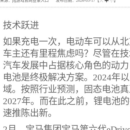
来源：pg游戏官网登录入口
发布日期：2026-03-17【
大
中
小
】
技术跃进
如果充电一次，电动车可以从北京
车主还有里程焦虑吗？尽管在技
汽车发展中占据核心角色的动力
电池是终极解决方案。2024年
域。按照行业预测，固态电池真
2027年。而在此之前，锂电池
速推陈出新。
2月，宝马集团宝马第六代eDri