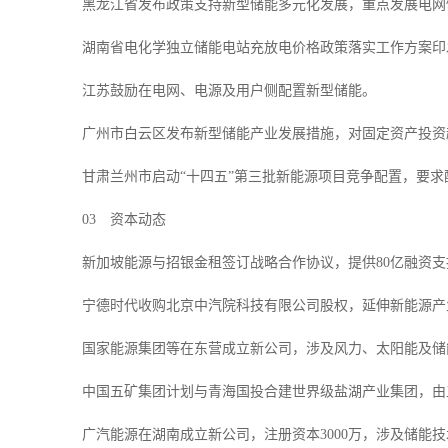
黑龙江省发布政策支持新型储能多元化发展，重点发展电网
湖南省电化学独立储能电站充放电价格政策落实工作方案印
江苏鼓励在电网、电源及用户侧配置新型储能。
广州市白云区发布新型储能产业发展措施，对固定资产投资超
甘肃兰州市启动“十四五”第三批新能源项目竞争配置，要求配储
03 资本动态
新加坡能源与招银金租签订战略合作协议，提供80亿融资
宁德时代收购北京中汽院科技有限公司股权，延伸新能源产
国家能源集团等在东营成立新公司，涉及风力、太阳能及储
中国五矿集团计划与青海国投合建世界级盐湖产业集团，由
广汽能源在湖南成立新公司，注册资本3000万，涉及储能