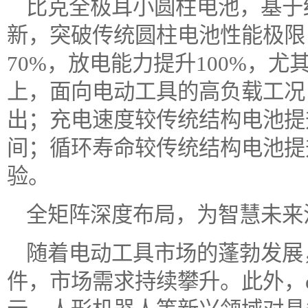
比克全极耳小圆柱电池，基于
新，突破传统圆柱电池性能极限
70%，放电能力提升100%，尤
上，面向电动工具的高负载工况
出；充电速度较传统结构电池提
间；循环寿命较传统结构电池提
验。
全矩阵深度布局，为智慧未来
随着电动工具市场的蓬勃发展
件，市场需求持续攀升。此外，e