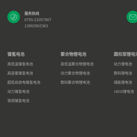
服务热线
0755-21057907
13902902363
镍氢电池
聚合物锂电池
圆柱型锂电
高低温镍氢电池
高低温聚合物锂电池
动力锂电池
高容量镍氢电池
动力聚合物锂电池
数码锂电池
超低自放电镍氢电池
数码聚合物锂电池
储能锂电池
动力镍氢电池
18650锂电池
常规镍氢电池