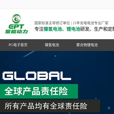
国家标准主导修订单位 | 21年充电电池专业厂家
专注
镍氢电池、锂电池
研发、生产和定
PG电子首页
镍氢电池
聚合物锂电池
高低温镍氢电池
高低温聚合物锂电池
高容量镍氢电池
动力聚合物锂电池
超低自放电镍氢电池
数码聚合物锂电池
PG游戏官网是镍氢电池国家标准主导
动力镍氢电池
修订单位，并参与多项锂电池行业国
常规镍氢电池
家标准的制定