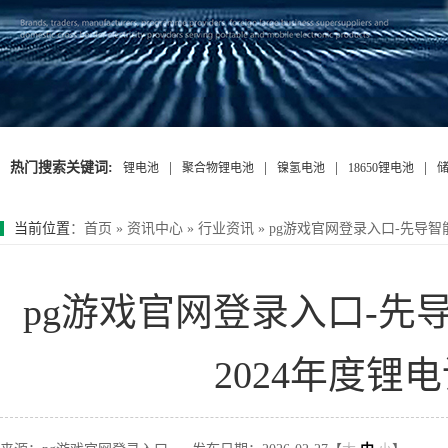
热门搜索关键词:
|
|
|
|
锂电池
聚合物锂电池
镍氢电池
18650锂电池
当前位置
：
首页
»
资讯中心
»
行业资讯
»
pg游戏官网登录入口-先导智能
pg游戏官网登录入口-先导
2024年度锂