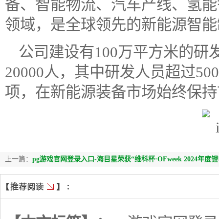
备、智能物流、汽车产线、氢能
领域，是全球领先的新能源智能
公司建设有100万平方米的
20000人，其中研发人员超过50
项，在新能源装备市场始终保持
上一篇：
pg游戏官网登录入口-海目星荣获“维科杯·OFweek 2024年