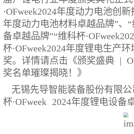
·OFweek2024年度动力电池创新技
年度动力电池材料卓越品牌”、“维科
备卓越品牌”“维科杯·OFweek
杯·OFweek2024年度锂电生
奖。详情请点击《颁奖盛典 | OF
奖名单璀璨揭晓！》
无锡先导智能装备股份有限公司
杯·OFweek 2024年度锂电设