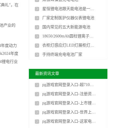
奖典礼”，在
星恒锂电池跟天能电池是一家的吗
厂家定制医护仪器仪表锂电池
池产业的
国内常见的五大新能源电池
18650/2600mAh圆柱锂离子电池
衣柜灯感应灯LED灯展柜灯聚合物长条锂电池厂家
24年度动力
2024年度
手持终端充电电池厂家
24锂电行业
最新资讯文章
pg游戏官网登录入口-超710亿！传锂电龙头将建海外超级工厂
pg游戏官网登录入口-注册资本6亿元，“包工头”成立电池公司
pg游戏官网登录入口-上市锂电巨头工厂发生火灾
pg游戏官网登录入口-世界上最大的锂电池回收厂爆炸：两万多平厂房全烧毁
pg游戏官网登录入口-这家电池企业完成4亿融资