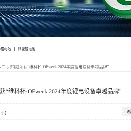
|
50锂电池
储能锂电池
口-贝特威荣获“维科杯·OFweek 2024年度锂电设备卓越品牌”
“维科杯·OFweek 2024年度锂电设备卓越品牌”
小
】