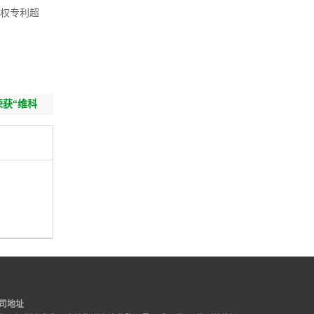
授权专利超
荣获“维科
司地址