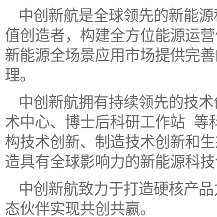
中创新航是全球领先的新能源
值创造者，构建全方位能源运营
新能源全场景应用市场提供完善
理。
中创新航拥有持续领先的技术
术中心、博士后科研工作站 等
构技术创新、制造技术创新和生
造具有全球影响力的新能源科技
中创新航致力于打造硬核产品
态伙伴实现共创共赢。