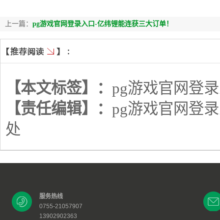
上一篇：
pg游戏官网登录入口-亿纬锂能连获三大订单！
【本文标签】：
pg游戏官网登
【责任编辑】：
pg游戏官网登
处
服务热线
0755-21057907
13902902363