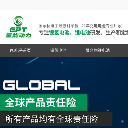
国家标准主导修订单位 | 21年充电电池专业厂家
专注
镍氢电池、锂电池
研发、生产和定
PG电子首页
镍氢电池
聚合物锂电池
高低温镍氢电池
高低温聚合物锂电池
高容量镍氢电池
动力聚合物锂电池
超低自放电镍氢电池
数码聚合物锂电池
PG游戏官网是镍氢电池国家标准主导
动力镍氢电池
修订单位，并参与多项锂电池行业国
常规镍氢电池
家标准的制定