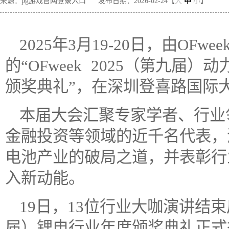
来源：pg游戏官网登录入口
发布日期：2026-02-24【
大
中
小
】
2025年3月19-20日，由OF
的“OFweek 2025（第九
颁奖典礼”，在深圳登喜路国际
本届大会汇聚专家学者、行业
金融投资等领域的近千名代表，
电池产业的破局之道，并表彰行
入新动能。
19日，13位行业大咖演讲结束后，
届）锂电行业年度颁奖典礼正式