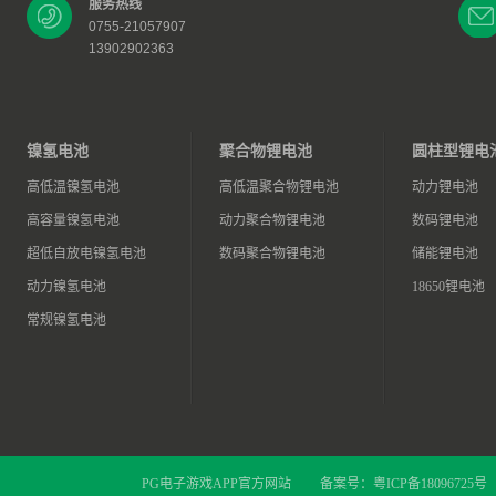
服务热线
0755-21057907
13902902363
镍氢电池
聚合物锂电池
圆柱型锂电
高低温镍氢电池
高低温聚合物锂电池
动力锂电池
高容量镍氢电池
动力聚合物锂电池
数码锂电池
超低自放电镍氢电池
数码聚合物锂电池
储能锂电池
动力镍氢电池
18650锂电池
常规镍氢电池
PG电子游戏APP官方网站
备案号：
粤ICP备18096725号