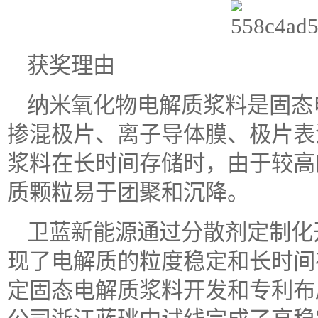
获奖理由
纳米氧化物电解质浆料是固态
掺混极片、离子导体膜、极片表
浆料在长时间存储时，由于较高
质颗粒易于团聚和沉降。
卫蓝新能源通过分散剂定制化
现了电解质的粒度稳定和长时间存
定固态电解质浆料开发和专利布局