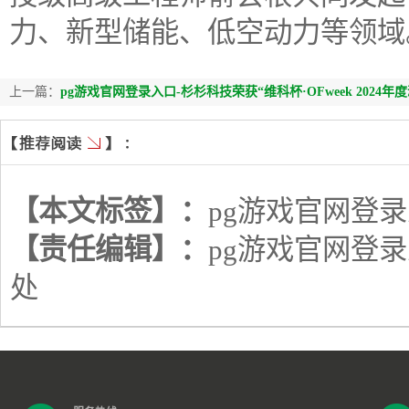
力、新型储能、低空动力等领域
上一篇：
pg游戏官网登录入口-杉杉科技荣获“维科杯·OFweek 2024
【本文标签】：
pg游戏官网登
【责任编辑】：
pg游戏官网登
处