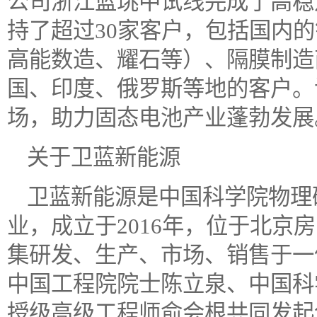
公司浙江蓝珧中试线完成了高稳
持了超过30家客户，包括国内的
高能数造、耀石等）、隔膜制造
国、印度、俄罗斯等地的客户。
场，助力固态电池产业蓬勃发展
关于卫蓝新能源
卫蓝新能源是中国科学院物理
业，成立于2016年，位于北京
集研发、生产、市场、销售于一
中国工程院院士陈立泉、中国科
授级高级工程师俞会根共同发起