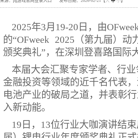
来源：pg游戏官网登录入口
发布日期：2026-02-21【
大
中
小
】
2025年3月19-20日，由OF
的“OFweek 2025（第九
颁奖典礼”，在深圳登喜路国际
本届大会汇聚专家学者、行业
金融投资等领域的近千名代表，
电池产业的破局之道，并表彰行
入新动能。
19日，13位行业大咖演讲结束后，
届）锂电行业年度颁奖典礼正式