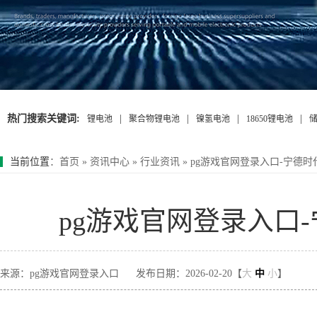
热门搜索关键词:
|
|
|
|
锂电池
聚合物锂电池
镍氢电池
18650锂电池
当前位置
：
首页
»
资讯中心
»
行业资讯
»
pg游戏官网登录入口-宁德
pg游戏官网登录入口
来源：pg游戏官网登录入口
发布日期：2026-02-20【
大
中
小
】