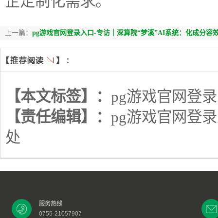
企定制化需求。
上一篇：
pg游戏官网登录入口-专访｜深算院“梦溪”AI系统：化成分容效
【本文标签】：
pg游戏官网登
【责任编辑】：
pg游戏官网登
处
服务热线
0755-21057907