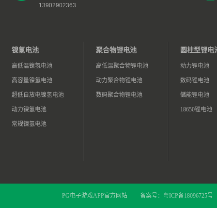
13902902363
镍氢电池
聚合物锂电池
圆柱型锂电
高低温镍氢电池
高低温聚合物锂电池
动力锂电池
高容量镍氢电池
动力聚合物锂电池
数码锂电池
超低自放电镍氢电池
数码聚合物锂电池
储能锂电池
动力镍氢电池
18650锂电池
常规镍氢电池
PG电子游戏APP官方网站
备案号：
粤ICP备18096725号