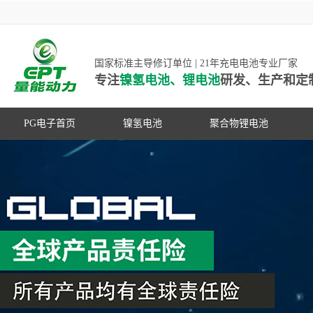
国家标准主导修订单位 | 21年充电电池专业厂家
专注
镍氢电池、锂电池
研发、生产和定
PG电子首页
镍氢电池
聚合物锂电池
高低温镍氢电池
高低温聚合物锂电池
高容量镍氢电池
动力聚合物锂电池
超低自放电镍氢电池
数码聚合物锂电池
PG游戏官网是镍氢电池国家标准主导
动力镍氢电池
修订单位，并参与多项锂电池行业国
常规镍氢电池
家标准的制定