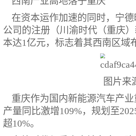
西南产业高地落子重庆
在资本运作加速的同时，宁德
公司的注册（川渝时代（重庆）
本达1亿元，标志着其西南区域
图片来
重庆作为国内新能源汽车产业重
产量同比激增109%，规划至2
超10%。