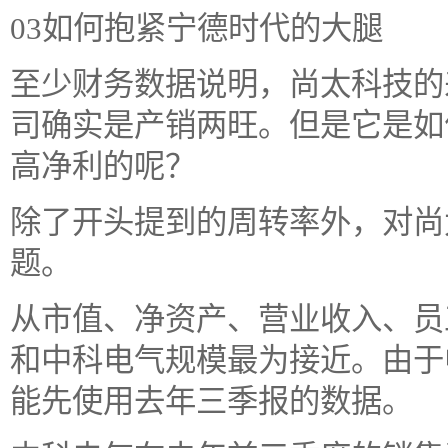
03如何抱紧宁德时代的大腿
至少财务数据说明，尚太科技的差
司确实是产销两旺。但是它是如
高净利的呢？
除了开头提到的周转率外，对尚
题。
从市值、净资产、营业收入、员
和中科电气规模最为接近。由于
能先使用去年三季报的数据。