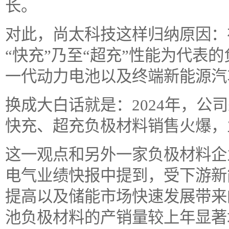
长。
对此，尚太科技这样归纳原因：在
“快充”乃至“超充”性能为代表
一代动力电池以及终端新能源汽
换成大白话就是：2024年，公
快充、超充负极材料销售火爆，
这一观点和另外一家负极材料企
电气业绩快报中提到，受下游新
提高以及储能市场快速发展带来
池负极材料的产销量较上年显著