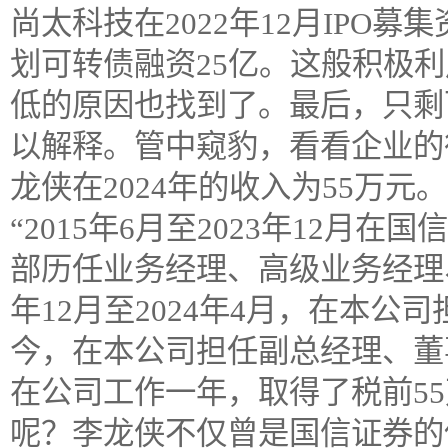
尚太科技在2022年12月IPO募
划可转债融资25亿。这般积极
低的原因也找到了。最后，只剩
以解释。管中窥豹，看看企业的
龙侠在2024年的收入为55万
“2015年6月至2023年12月
部历任业务经理、高级业务经理、
年12月至2024年4月，在本公司
今，在本公司担任副总经理、董
在公司工作一年，取得了税前5
呢？李龙侠不仅曾是国信证券的