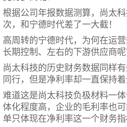
根据公司年报数据测算，尚太科技2
次，和宁德时代差了一大截！
高周转的宁德时代，为何在运营
长期控制、左右的下游供应商呢
尚太科技的历史财务数据同样有
同行，但是净利率却一直保持着
难道这是尚太科技负极材料一体
体化程度高，企业的毛利率也可
单只体现在净利率这一个财务指