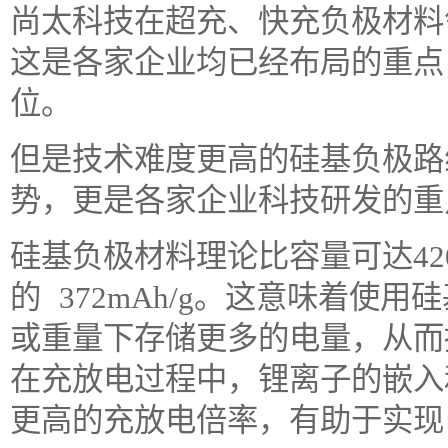
尚太科技在超充、快充负极材料
这是各家企业均已经布局的重点
位。
但是技术难度更高的硅基负极路
势，更是各家企业科技研发的重
硅基负极材料理论比容量可达420
的 372mAh/g。这意味着使
或重量下存储更多的电量，从而
在充放电过程中，锂离子的嵌入
更高的充放电倍率，有助于实现