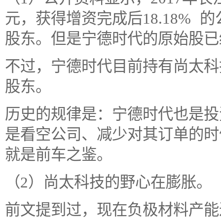
元，获得增资完成后18.18%
股东。但是宁德时代的原始股已
不过，宁德时代目前持有尚太科技
股东。
历史的规律是：宁德时代也是投
是看空公司、减少对其订单的时
就是前车之鉴。
（2）尚太科技的野心在膨胀。
前文提到过，现在负极材料产能过