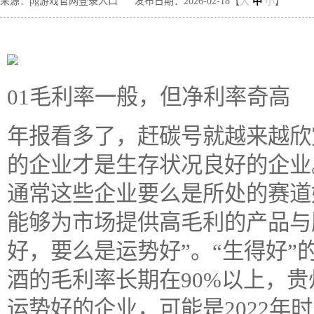
来源：pg游戏官网登录入口
发布日期：2026-02-18【
大
中
小
】
01毛利率一般，但净利率奇高
年报看多了，赶碳号就越来越欣
的企业才是生存状况良好的企业
通常这些企业要么是所处的赛道
能够为市场提供高毛利的产品与
好，要么是运势好”。“生得好
酒的毛利率长期在90%以上，贵
运势好的企业，可能是2022年