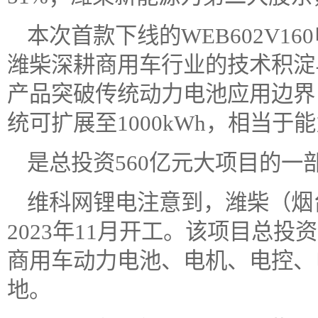
本次首款下线的WEB602V1
潍柴深耕商用车行业的技术积淀
产品突破传统动力电池应用边界，单
统可扩展至1000kWh，相当
是总投资560亿元大项目的一
维科网锂电注意到，潍柴（烟
2023年11月开工。该项目总投
商用车动力电池、电机、电控、
地。