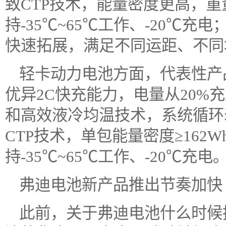
致CTP技术，能量密度更高，
持-35℃~65℃工作、-20℃
快速拓展，满足不同运距、不同
轻卡动力电池方面，代表性产品
优异2C快充能力，电量从20%充
和高效液冷均温技术，系统循环寿
CTP技术，单包能量密度≥162
持-35℃~65℃工作、-20℃充电
弗迪电池新产品推出节奏加快
此前，关于弗迪电池什么时候