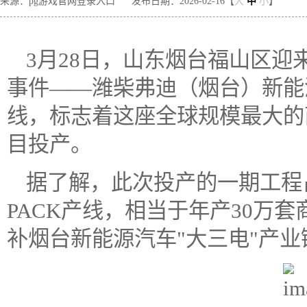
来源：pg游戏官网登录入口
发布日期：2026-02-16【
大
中
小
】
3月28日，山东烟台福山区
事件——潍柴弗迪（烟台）新能
线，标志着这座全球规模最大的
目投产。
据了解，此次投产的一期工程占地
PACK产线，相当于年产30万
补烟台新能源汽车"大三电"产