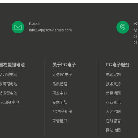
E-mail
公
info2@pgsoft-games.com
总
分
分
圆柱型锂电池
关于PG电子
PG电子服务
动力锂电池
走进PG电子
电池定制
数码锂电池
品质管理
技术支持
储能锂电池
研发中心
常见问题
18650锂电池
专家团队
行业资讯
PG电子相册
人才招聘
荣誉证书
在线留言
网站地图