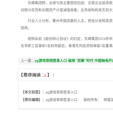
东峰集团称，业绩亏损主要原因包括：合营企业投资收益亏损
对部分存货和长期资产计提减值准备；业务结构构发生较大
行业人士分析，衢州市国资委的入主，将充分发挥其资
扭转。
按照此前《股份转让协议》的约定，东峰集团2024年
名非职工监事和1名财务副总，香港东风投资则保留1名董事
上一篇：
pg游戏官网登录入口-破局"双碳"时代 中国钠电
【本文标签】：
pg游戏官网登录入口
【责任编辑】：
pg游戏官网登录入口
版权所有：
转载