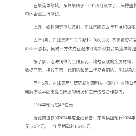
在集流体领域，东峰集团于2023年9月设立了汕头博
电池企业进行测试。
此外，维科网锂电注意到，东峰集团自去年开始积极布
去年4月，东峰集团与三孚新科（688359）签署投
4.545%股权，同时三方达成在泡沫铜等新型复合集流体等
据了解，泡沫铜作为三维多孔、均匀互联的金属材料，
数据显示，相较于第一代铜箔和第二代复合铜箔，泡沫铜的引入
同年5月，东峰集团与蓝廷新能源科技（浙江）有限公
电解质及半固态复合隔膜的研发和生产达成合作意向。
2024年预亏超4.5亿元
据此前披露的2024年度业绩预告，东峰集团预计2024年归
元-5.5亿元，上年同期盈利1.64亿元。