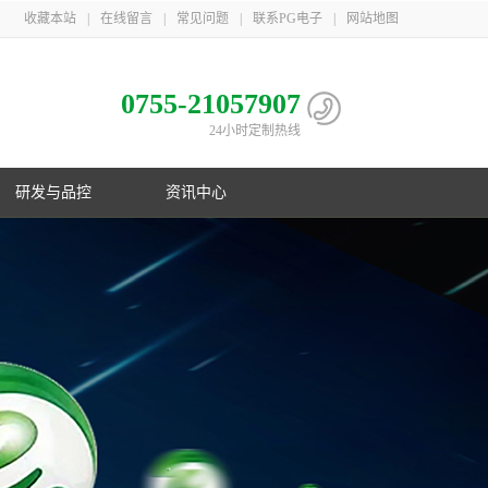
收藏本站
|
在线留言
|
常见问题
|
联系PG电子
|
网站地图
0755-21057907
24小时定制热线
研发与品控
资讯中心
电池
心
子相册
益
队
子荣誉
息
利
子简介
伴
主导
PG电子在行业首创镍氢B型电池；在
PG游戏官网三地一共取得国家专利
PG游戏官网是国家高新技术企业，在
PG游戏官网21年服务上千家客户，遍
制
化
业国
数码锂电池领域采用改性锰酸锂电池
106项，其中发明专利33项，并获得
深圳、梅州、江苏三地自建生产基
布欧美、东南亚以及国内
控
G电子
美国OVNIC专利授权
地，现有员工1000余人