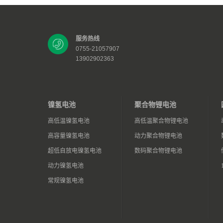
服务热线
0755-21057907
13902902363
镍氢电池
聚合物锂电池
高低温镍氢电池
高低温聚合物锂电池
高容量镍氢电池
动力聚合物锂电池
超低自放电镍氢电池
数码聚合物锂电池
动力镍氢电池
常规镍氢电池