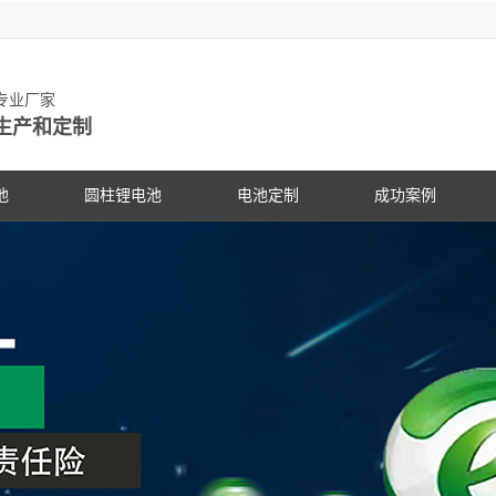
池专业厂家
生产和定制
池
圆柱锂电池
电池定制
成功案例
物锂电池
动力锂电池
手持设备
客户见证
电动车
研发中
PG电
社会公
锂电池
数码锂电池
数码电子
PG电子动态
专家团
PG电
展会信
锂电池
储能锂电池
医疗设备
行业资讯
科研专
PG电
合作伙
国家标准主导
PG游戏官网是镍氢电池国家标准主导
PG游戏官网是镍氢电池国家标准
18650锂电池
蓝牙音响
常见问答
电池定
企业文
锂电池行业国
修订单位，并参与多项锂电池行业国
修订单位，并参与多项锂电池行
储能灯具
技术支持
品质管
联系P
家标准的制定
家标准的制定