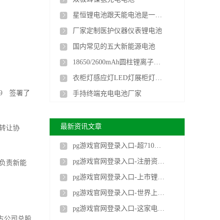
星恒锂电池跟天能电池是一家的吗
厂家定制医护仪器仪表锂电池
国内常见的五大新能源电池
18650/2600mAh圆柱锂离子电池
衣柜灯感应灯LED灯展柜灯聚合物长条锂电池厂家
9 签署了
手持终端充电电池厂家
最新资讯文章
转让协
pg游戏官网登录入口-超710亿！传锂电龙头将建海外超级工厂
pg游戏官网登录入口-注册资本6亿元，“包工头”成立电池公司
负责新能
pg游戏官网登录入口-上市锂电巨头工厂发生火灾
pg游戏官网登录入口-世界上最大的锂电池回收厂爆炸：两万多平厂房全烧毁
pg游戏官网登录入口-这家电池企业完成4亿融资
约占公司总股