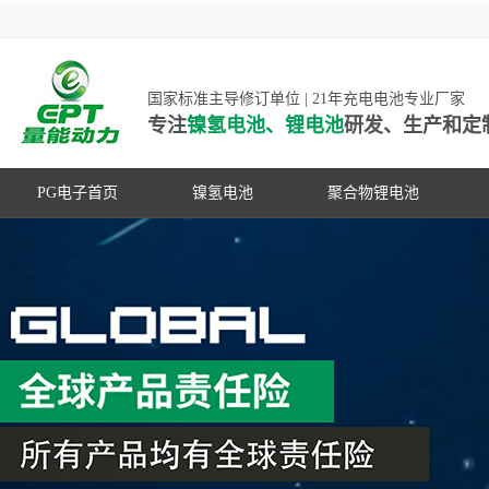
国家标准主导修订单位 | 21年充电电池专业厂家
专注
镍氢电池、锂电池
研发、生产和定
PG电子首页
镍氢电池
聚合物锂电池
高低温镍氢电池
高低温聚合物锂电池
高容量镍氢电池
动力聚合物锂电池
超低自放电镍氢电池
数码聚合物锂电池
PG游戏官网是镍氢电池国家标准主导
动力镍氢电池
修订单位，并参与多项锂电池行业国
常规镍氢电池
家标准的制定