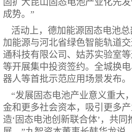
固扩大昆山固态电池产业化先发
成势。”
活动上，德加能源固态电池总
加能源与河北省绿色智能轨道交
通科技有限公司、姑苏实验室等
等开展集中投资签约。全城换电
器人等首批示范应用场景发布。
“发展固态电池产业意义重大
金和更多社会资本，吸引更多产
造‘固态电池创新联合体’，共
展。”九智资本董事长韩华龙说