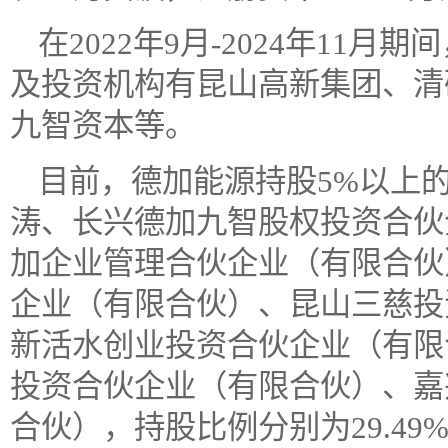
在2022年9月-2024年11
及投资机构有昆山高新集团、清
九智资本等。
目前，德加能源持股5%以上
涛、长兴德加九智股权投资合伙
加企业管理合伙企业（有限合伙
企业（有限合伙）、昆山三慈投
新活水创业投资合伙企业（有限
投资合伙企业（有限合伙）、嘉
合伙），持股比例分别为29.49%、2