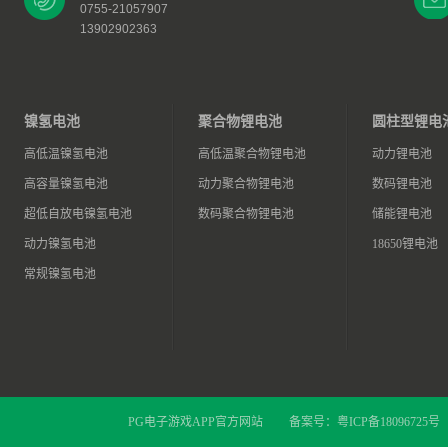
0755-21057907
13902902363
镍氢电池
聚合物锂电池
圆柱型锂电
高低温镍氢电池
高低温聚合物锂电池
动力锂电池
高容量镍氢电池
动力聚合物锂电池
数码锂电池
超低自放电镍氢电池
数码聚合物锂电池
储能锂电池
动力镍氢电池
18650锂电池
常规镍氢电池
PG电子游戏APP官方网站
备案号：
粤ICP备18096725号