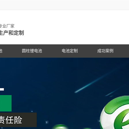
池专业厂家
生产和定制
池
圆柱锂电池
电池定制
成功案例
物锂电池
动力锂电池
手持设备
客户见证
电动车
研发中
PG电
社会公
锂电池
数码锂电池
数码电子
PG电子动态
专家团
PG电
展会信
锂电池
储能锂电池
医疗设备
行业资讯
科研专
PG电
合作伙
国家标准主导
PG游戏官网是镍氢电池国家标准主导
PG游戏官网是镍氢电池国家标准
18650锂电池
蓝牙音响
常见问答
电池定
企业文
锂电池行业国
修订单位，并参与多项锂电池行业国
修订单位，并参与多项锂电池行
储能灯具
技术支持
品质管
联系P
家标准的制定
家标准的制定