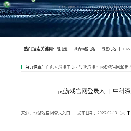
热门搜索关键词:
|
|
|
锂电池
聚合物锂电池
镍氢电池
186
当前位置
：
首页
»
资讯中心
»
行业资讯
»
pg游戏官网登录
pg游戏官网登录入口-中科
来源：pg游戏官网登录入口
发布日期：2026-02-13【
大
中