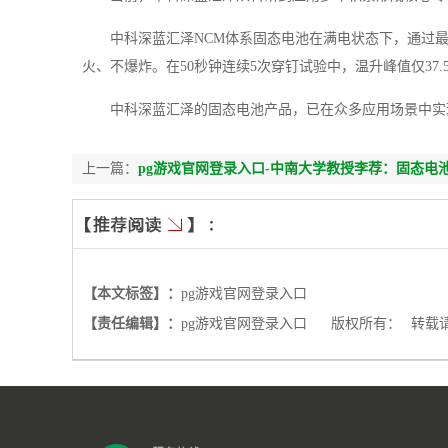
中科深蓝汇泽NCM体系固态电池在满电状态下，通过最
火、不爆炸。在50秒钟连续5次穿钉试验中，温升峰值仅37.5℃
中科深蓝汇泽的固态电池产品，已在众多应用场景中实
上一篇：
pg游戏官网登录入口-中南大学教授李荐：固态电
【本文标签】：
pg游戏官网登录入口
【责任编辑】：
pg游戏官网登录入口
版权所有：
转载