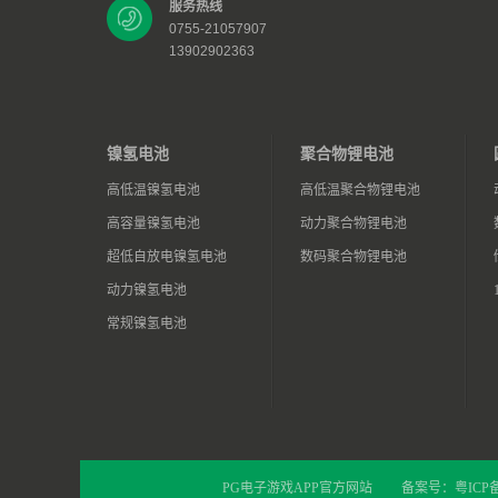
服务热线
0755-21057907
13902902363
镍氢电池
聚合物锂电池
高低温镍氢电池
高低温聚合物锂电池
高容量镍氢电池
动力聚合物锂电池
超低自放电镍氢电池
数码聚合物锂电池
动力镍氢电池
常规镍氢电池
PG电子游戏APP官方网站
备案号：
粤ICP备